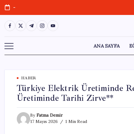
Skip
-
to
content
https://www.facebook.com/
https://twitter.com/
https://t.me/
https://www.instagram.com/
https://youtube.com/
ANA SAYFA
E
HABER
Türkiye Elektrik Üretiminde Re
Üretiminde Tarihi Zirve**
By
Fatma Demir
17 Mayıs 2026
1 Min Read