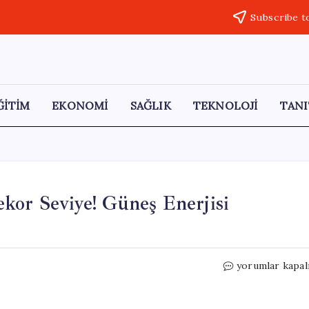
Subscribe t
ĞİTİM
EKONOMİ
SAĞLIK
TEKNOLOJİ
TANI
kor Seviye! Güneş Enerjisi
Türkiye
yorumlar kapal
Elektrik
Üretiminde
Rekor