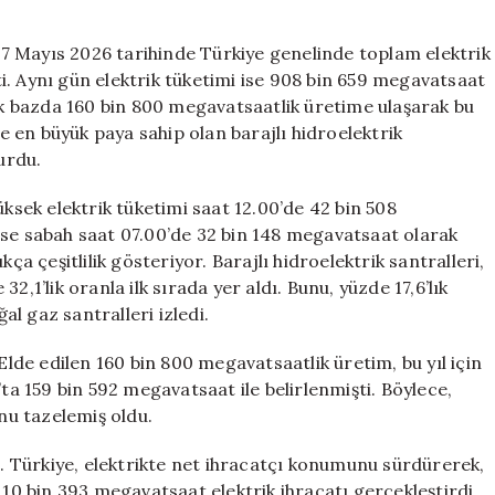
Seviye!
Güneş
 17 Mayıs 2026 tarihinde Türkiye genelinde toplam elektrik
Enerjisi
i. Aynı gün elektrik tüketimi ise 908 bin 659 megavatsaat
Üretiminde
lük bazda 160 bin 800 megavatsaatlik üretime ulaşarak bu
Tarihi
de en büyük paya sahip olan barajlı hidroelektrik
Zirve**
urdu.
için
üksek elektrik tüketimi saat 12.00’de 42 bin 508
ise sabah saat 07.00’de 32 bin 148 megavatsaat olarak
ça çeşitlilik gösteriyor. Barajlı hidroelektrik santralleri,
,1’lik oranla ilk sırada yer aldı. Bunu, yüzde 17,6’lık
ğal gaz santralleri izledi.
Elde edilen 160 bin 800 megavatsaatlik üretim, bu yıl için
’ta 159 bin 592 megavatsaat ile belirlenmişti. Böylece,
unu tazelemiş oldu.
dı. Türkiye, elektrikte net ihracatçı konumunu sürdürerek,
 10 bin 393 megavatsaat elektrik ihracatı gerçekleştirdi.