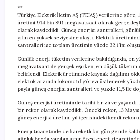
**
Türkiye Elektrik İletim AŞ (TEİAŞ) verilerine göre,
üretimi 914 bin 891 megavatsaat olarak gerçekleşt
olarak kaydedildi. Güneş enerjisi santralleri, gün
yılın en yüksek seviyesine ulaştı. Elektrik üretimin
santralleri ise toplam üretimin yüzde 32,1’ini oluşt
Günlük enerji tüketim verilerine bakıldığında, en y
megavatsaat ile gerçekleşirken, en düşük tüketim 
belirlendi. Elektrik üretiminde kaynak dağılımı olduk
elektrik arzında lokomotif görevi üstlenerek yüzde 32
payla güneş enerjisi santralleri ve yüzde 11,5 ile do
Güneş enerjisi üretiminde tarihi bir zirve yaşandı. 
bir rekor olarak kaydedildi. Önceki rekor, 13 Mayıs
güneş enerjisi üretimi yıl içerisindeki kendi rekor
Enerji ticaretinde de hareketli bir gün geride kal
günlük bazda yapılan sınır ötesi enerji ticaretinde