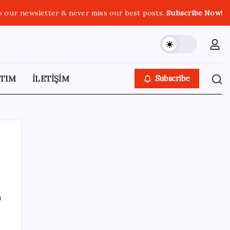
o our newsletter & never miss our best posts.
Subscribe Now!
TIM
İLETİŞİM
Subscribe
SON YAZILAR
ı
Apple’ın alışık olmadığı tablo: iPhone 18
öncesi bellek pazarlığı tersine döndü