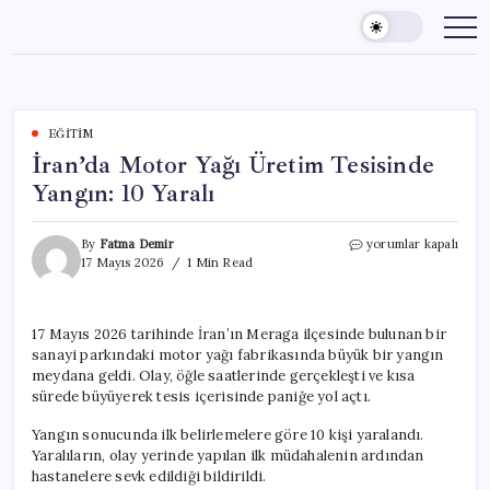
Skip
to
content
EĞITIM
İran’da Motor Yağı Üretim Tesisinde
Yangın: 10 Yaralı
İran’da
By
Fatma Demir
yorumlar kapalı
Motor
17 Mayıs 2026
1 Min Read
Yağı
Üretim
Tesisinde
17 Mayıs 2026 tarihinde İran’ın Meraga ilçesinde bulunan bir
Yangın:
sanayi parkındaki motor yağı fabrikasında büyük bir yangın
10
Yaralı
meydana geldi. Olay, öğle saatlerinde gerçekleşti ve kısa
için
sürede büyüyerek tesis içerisinde paniğe yol açtı.
Yangın sonucunda ilk belirlemelere göre 10 kişi yaralandı.
Yaralıların, olay yerinde yapılan ilk müdahalenin ardından
hastanelere sevk edildiği bildirildi.