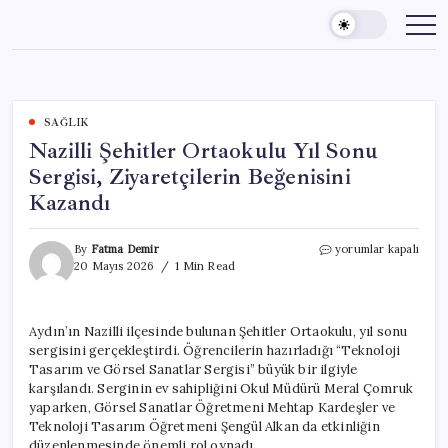
Skip
to
content
SAĞLIK
Nazilli Şehitler Ortaokulu Yıl Sonu
Sergisi, Ziyaretçilerin Beğenisini
Kazandı
Nazilli
By
Fatma Demir
yorumlar kapalı
Şehitler
20 Mayıs 2026
1 Min Read
Ortaokulu
Yıl
Sonu
Aydın’ın Nazilli ilçesinde bulunan Şehitler Ortaokulu, yıl sonu
Sergisi,
sergisini gerçekleştirdi. Öğrencilerin hazırladığı “Teknoloji
Ziyaretçilerin
Beğenisini
Tasarım ve Görsel Sanatlar Sergisi” büyük bir ilgiyle
Kazandı
karşılandı. Serginin ev sahipliğini Okul Müdürü Meral Çomruk
için
yaparken, Görsel Sanatlar Öğretmeni Mehtap Kardeşler ve
Teknoloji Tasarım Öğretmeni Şengül Alkan da etkinliğin
düzenlenmesinde önemli rol oynadı.