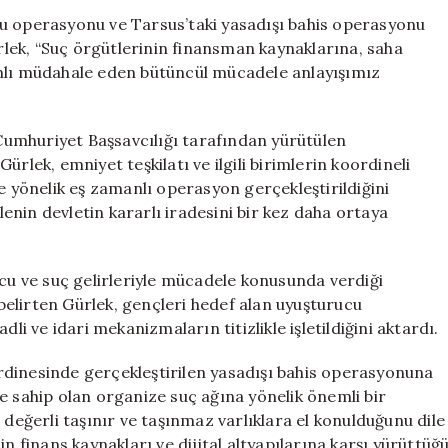
Örgütleriyle
cu operasyonu ve Tarsus’taki yasadışı bahis operasyonu
Mücadele
lek, “Suç örgütlerinin finansman kaynaklarına, saha
Stratejimiz
anlı müdahale eden bütüncül mücadele anlayışımız
Devam
Edecek
için
umhuriyet Başsavcılığı tarafından yürütülen
rlek, emniyet teşkilatı ve ilgili birimlerin koordineli
e yönelik eş zamanlı operasyon gerçekleştirildiğini
nin devletin kararlı iradesini bir kez daha ortaya
 ve suç gelirleriyle mücadele konusunda verdiği
elirten Gürlek, gençleri hedef alan uyuşturucu
li ve idari mekanizmaların titizlikle işletildiğini aktardı.
rdinesinde gerçekleştirilen yasadışı bahis operasyonuna
e sahip olan organize suç ağına yönelik önemli bir
 değerli taşınır ve taşınmaz varlıklara el konulduğunu dile
n finans kaynakları ve dijital altyapılarına karşı yürüttüğ