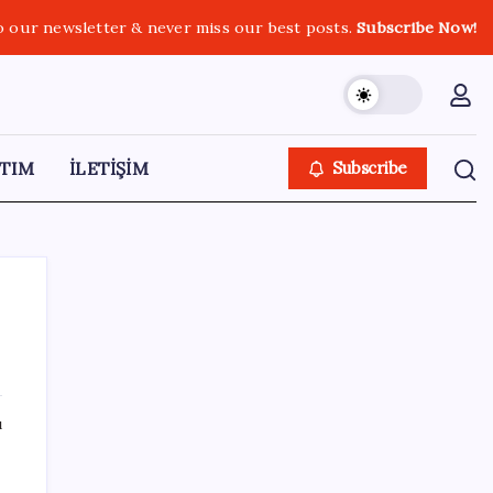
o our newsletter & never miss our best posts.
Subscribe Now!
TIM
İLETİŞİM
Subscribe
SON YAZILAR
ı
Bakan Uraloğlu: 5G abone sayısı 4 ay
içerisinde 44,5 milyona ulaştı