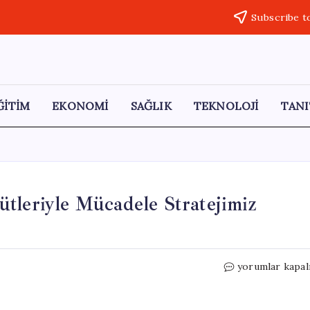
Subscribe t
ĞİTİM
EKONOMİ
SAĞLIK
TEKNOLOJİ
TANI
tleriyle Mücadele Stratejimiz
Adalet
yorumlar kapal
Bakanı
Gürlek:
Suç