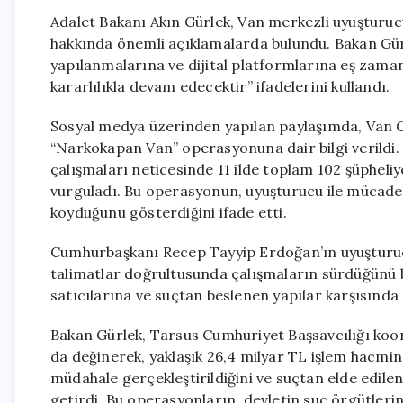
Adalet Bakanı Akın Gürlek, Van merkezli uyuşturu
hakkında önemli açıklamalarda bulundu. Bakan Gür
yapılanmalarına ve dijital platformlarına eş zam
kararlılıkla devam edecektir” ifadelerini kullandı.
Sosyal medya üzerinden yapılan paylaşımda, Van C
“Narkokapan Van” operasyonuna dair bilgi verildi. Gü
çalışmaları neticesinde 11 ilde toplam 102 şüpheliy
vurguladı. Bu operasyonun, uyuşturucu ile mücadele
koyduğunu gösterdiğini ifade etti.
Cumhurbaşkanı Recep Tayyip Erdoğan’ın uyuşturucu
talimatlar doğrultusunda çalışmaların sürdüğünü b
satıcılarına ve suçtan beslenen yapılar karşısında ad
Bakan Gürlek, Tarsus Cumhuriyet Başsavcılığı koo
da değinerek, yaklaşık 26,4 milyar TL işlem hacmin
müdahale gerçekleştirildiğini ve suçtan elde edilen
getirdi. Bu operasyonların, devletin suç örgütlerini