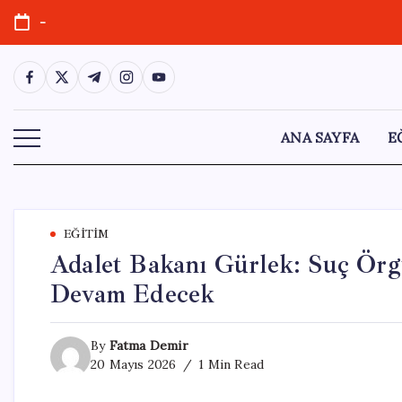
Skip
-
to
content
https://www.facebook.com/
https://twitter.com/
https://t.me/
https://www.instagram.com/
https://youtube.com/
ANA SAYFA
E
EĞITIM
Adalet Bakanı Gürlek: Suç Örgü
Devam Edecek
By
Fatma Demir
20 Mayıs 2026
1 Min Read