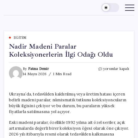
Skip
to
content
EĞITIM
Nadir Madeni Paralar
Koleksiyonerlerin İlgi Odağı Oldu
Nadir
By
Fatma Demir
yorumlar kapalı
Madeni
14 Mayıs 2026
1 Min Read
Paralar
Koleksiyonerlerin
İlgi
Ukrayna’da, tedavülden kaldırılmış veya üretim hatası içeren
Odağı
belirli madeni paralar, nümismatik tutkunu koleksiyoncuların
Oldu
için
büyük ilgisini çekiyor ve bu durum, bu paraların yüksek
fiyatlarla satılmasına yol açıyor.
Eski madeni paralar, özellikle 1992 yılına ait özel seriler, açık
artırmalarda değerli birer koleksiyon öğesi olarak öne çıkıyor.
2026 yılı itibarıyla resmi olarak tedavülden kalkmasına