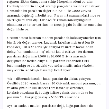
rağmen, 2BAm damgasına sahip 5 kopek madeni paralar,
koleksiyonerlerin en çok aradığı parçalar arasında yer alıyor.
Uzmanlar, bu paraların değerinin 2.500 ile 7.000 Grivna
arasında değiştiğini belirtiyor. Paranın tasarımındaki ince ve
sivri üçlü mızrak dişi, tarihsel “1” rakamının kuyruğunun
olmaması ve kenar tırtıllarının inceliği gibi özellikler, onu daha
değerli kılıyor.
Üretim hatası bulunan madeni paralar da koleksiyonerler için
büyük bir değer taşıyor. Lugansk fabrikasında üretilen 10
kopekler, 3.31ЖАг serisiyle anılıyor ve üretim hatasından
dolayı “tamamlanmamış” olarak kabul ediliyor. Bu durum,
paraların değerinin 8.000 ile 16.000 Grivna arasında
değişmesine neden oluyor. Bu paranın kenarında tırtıl
bulunmadığı ve ön yüzdeki yaprakların silik, arka yüzdeki
meyvelerin ise bitişik basıldığı belirtiliyor.
Yakın dönemde basılan hatalı paralar da dikkat çekiyor.
Özellikle 2020 yılında basılan 10 Grivnalık madeni paranın, ön
ve arka yüzünün 180 derece ters basıldığı örnekler,
koleksiyoncuların ilgi odağı haline gelmiş durumda ve bu
paranın TL karşılığı yaklaşık 5.150 TL civarında.
Ayrıca, sadece madeni paraların değil, kağıt paraların da