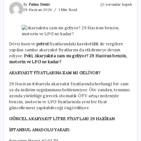
Akaryakıta
By
Fatma Demir
yorumlar kapalı
zam
29 Haziran 2026
1 Min Read
mı
geliyor?
29
Haziran
benzin,
motorin
Döviz kuru ve
petrol
fiyatlarındaki hareketlilik ile vergilere
ve
yapılan zamlar akaryakıt fiyatlarını da etkilemeye devam
LPG
ediyor.
Peki, Akaryakıta zam mı geliyor? 29 Haziran benzin,
ne
motorin ve LPG ne kadar?
kadar?
için
AKARYAKIT FİYATLARINA ZAM MI GELİYOR?
29 Haziran itibarıyla akaryakıt fiyatlarında herhangi bir zam
ya da indirim uygulanması beklenmiyor. Öte yandan, temmuz
ayında yürürlüğe girecek otomatik ÖTV artışı nedeniyle
benzin, motorin ve LPG fiyatlarında yeni bir fiyat
güncellemesi yapılabileceği öngörülüyor.
GÜNCEL AKARYAKIT LİTRE FİYATLARI 29 HAZİRAN
İSTANBUL ANADOLU YAKASI:
Benzinin litresi: 62.03 TL