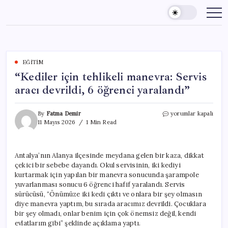
Skip
to
content
EĞITIM
“Kediler için tehlikeli manevra: Servis
aracı devrildi, 6 öğrenci yaralandı”
“Kediler
By
Fatma Demir
yorumlar kapalı
için
11 Mayıs 2026
1 Min Read
tehlikeli
manevra:
Servis
Antalya’nın Alanya ilçesinde meydana gelen bir kaza, dikkat
aracı
çekici bir sebebe dayandı. Okul servisinin, iki kediyi
devrildi,
6
kurtarmak için yapılan bir manevra sonucunda şarampole
öğrenci
yuvarlanması sonucu 6 öğrenci hafif yaralandı. Servis
yaralandı”
sürücüsü, “Önümüze iki kedi çıktı ve onlara bir şey olmasın
için
diye manevra yaptım, bu sırada aracımız devrildi. Çocuklara
bir şey olmadı, onlar benim için çok önemsiz değil, kendi
evlatlarım gibi” şeklinde açıklama yaptı.