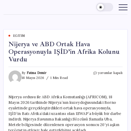
Skip
to
content
EĞITIM
Nijerya ve ABD Ortak Hava
Operasyonuyla IŞİD’in Afrika Kolunu
Vurdu
Nijerya
By
Fatma Demir
yorumlar kapalı
ve
18 Mayıs 2026
1 Min Read
ABD
Ortak
Hava
Nijerya ordusu ile ABD Afrika Komutanlığı (AFRICOM), 18
Operasyonuyla
Mayıs 2026 tarihinde Nijerya’nın kuzeydoğusundaki Borno
IŞİD’in
Afrika
eyaletinde gerçekleştirdikleri ortak hava operasyonuyla,
Kolunu
IŞİD’in Batı Afrika’daki uzantısı olan ISWAP’a büyük bir darbe
Vurdu
indirdi. Nijerya Savunma Bakanlığı Sözcüsü Samaila Uba,
için
Metele bölgesinde düzenlenen operasyon sonucu 20’yi aşkın
teröristin etkisiz hale getirildiğini açıkladı.