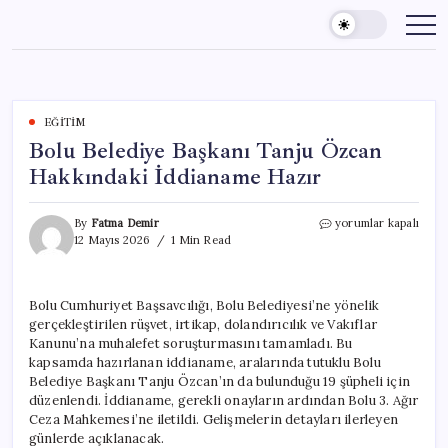
Skip
to
content
EĞITIM
Bolu Belediye Başkanı Tanju Özcan
Hakkındaki İddianame Hazır
Bolu
By
Fatma Demir
yorumlar kapalı
Belediye
12 Mayıs 2026
1 Min Read
Başkanı
Tanju
Özcan
Bolu Cumhuriyet Başsavcılığı, Bolu Belediyesi’ne yönelik
Hakkındaki
gerçekleştirilen rüşvet, irtikap, dolandırıcılık ve Vakıflar
İddianame
Hazır
Kanunu’na muhalefet soruşturmasını tamamladı. Bu
için
kapsamda hazırlanan iddianame, aralarında tutuklu Bolu
Belediye Başkanı Tanju Özcan’ın da bulunduğu 19 şüpheli için
düzenlendi. İddianame, gerekli onayların ardından Bolu 3. Ağır
Ceza Mahkemesi’ne iletildi. Gelişmelerin detayları ilerleyen
günlerde açıklanacak.