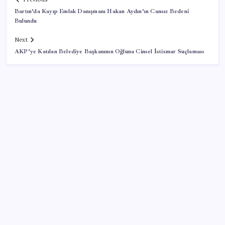
Bartın’da Kayıp Emlak Danışmanı Hakan Aydın’ın Cansız Bedeni
Bulundu
Next
AKP’ye Katılan Belediye Başkanının Oğluna Cinsel İstismar Suçlaması
SON YAZILAR
Konutlar Ekim 2026’da tamam
TBMM Adalet Komisyonu’nda ‘pislik’ tartışması:
MHP’li Bülbül masaya yumruk attı, İYİ Partili vekilin
üzerine yürüdü