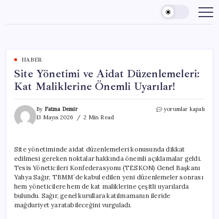
Skip
to
content
HABER
Site Yönetimi ve Aidat Düzenlemeleri:
Kat Maliklerine Önemli Uyarılar!
Site
By
Fatma Demir
yorumlar kapalı
Yönetimi
13 Mayıs 2026
2 Min Read
ve
Aidat
Düzenlemeleri:
Site yönetiminde aidat düzenlemeleri konusunda dikkat
Kat
edilmesi gereken noktalar hakkında önemli açıklamalar geldi.
Maliklerine
Önemli
Tesis Yöneticileri Konfederasyonu (TESKON) Genel Başkanı
Uyarılar!
Yahya Sağır, TBMM’de kabul edilen yeni düzenlemeler sonrası
için
hem yöneticilere hem de kat maliklerine çeşitli uyarılarda
bulundu. Sağır, genel kurullara katılmamanın ileride
mağduriyet yaratabileceğini vurguladı.