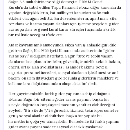
Sağır, AA muhabirine verdiği demeçte, TBMM Genel
Kurulu’nda kabul edilen Tapu Kanunu ile bazı diğer kanunlarda
yapılan değişikliklerin, kat mülkiyeti kanunlarına önemli
etkileri olacağını belirtti. Bu düzenlemelerin, apartman, site,
rezidans ve karma yaşam alanları için işletme projeleri, gider
avans payları ve genel kurul karar süreçleri açısından kritik
bir rol üstleneceğini ifade etti.
Aidat kavramının kamuoyunda sıkça yanlış anlaşıldığını dile
getiren Sağır, Kat Mülkiyeti Kanunu’nda asıl terimin “gider
avans payı” olduğunu hatırlattı. Sağır, “Site ve toplu yaşam
alanlarında toplanan bedeller, güvenlik, temizlik, teknik bakım,
enerji, ortak alan aydınlatması, asansör bakımı, peyzaj,
sigorta, personel ücretleri, sosyal alanların işletilmesi ve acil
bakım-onarım ihtiyaçları gibi zorunlu giderlerin maliklere ve
kullanıcılara dağıtılmasından oluşmaktadır.” dedi.
Her gayrimenkulün farklı gider yapısına sahip olduğunu
aktaran Sağır, bir sitenin gider avans payının, başka bir
siteyle doğrudan karşılaştırılmasının yanıltıcı olabileceğini
söyledi. “Bir sitede 7/24 güvenlik hizmeti, teknik personel ve
geniş sosyal alanlar olabilirken, başka bir yapıda bu
hizmetlerin çoğu yer almayabilir. Bu nedenle iki farklı yapının
gider avans payını sadece sayısal olarak kıyaslamak,