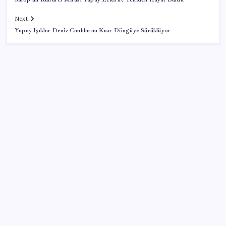
Next
Yapay Işıklar Deniz Canlılarını Kısır Döngüye Sürüklüyor
SON YAZILAR
Citi, üçüncü çeyrek petrol tahminini yükseltti
İş Bankası Genel Müdürü Hakan Aran görevden
ayrılıyor
Türkiye’nin klima haritası değişti
CHP Mut ve Silifke İlçe Başkanlıklarında toplu istifa: