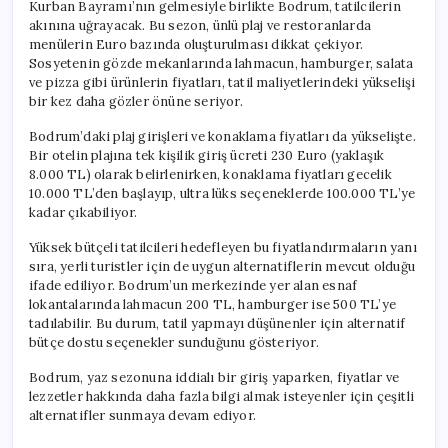
Kurban Bayramı’nın gelmesiyle birlikte Bodrum, tatilcilerin
akınına uğrayacak. Bu sezon, ünlü plaj ve restoranlarda
menülerin Euro bazında oluşturulması dikkat çekiyor.
Sosyetenin gözde mekanlarında lahmacun, hamburger, salata
ve pizza gibi ürünlerin fiyatları, tatil maliyetlerindeki yükselişi
bir kez daha gözler önüne seriyor.
Bodrum’daki plaj girişleri ve konaklama fiyatları da yükselişte.
Bir otelin plajına tek kişilik giriş ücreti 230 Euro (yaklaşık
8.000 TL) olarak belirlenirken, konaklama fiyatları gecelik
10.000 TL’den başlayıp, ultra lüks seçeneklerde 100.000 TL’ye
kadar çıkabiliyor.
Yüksek bütçeli tatilcileri hedefleyen bu fiyatlandırmaların yanı
sıra, yerli turistler için de uygun alternatiflerin mevcut olduğu
ifade ediliyor. Bodrum’un merkezinde yer alan esnaf
lokantalarında lahmacun 200 TL, hamburger ise 500 TL’ye
tadılabilir. Bu durum, tatil yapmayı düşünenler için alternatif
bütçe dostu seçenekler sunduğunu gösteriyor.
Bodrum, yaz sezonuna iddialı bir giriş yaparken, fiyatlar ve
lezzetler hakkında daha fazla bilgi almak isteyenler için çeşitli
alternatifler sunmaya devam ediyor.