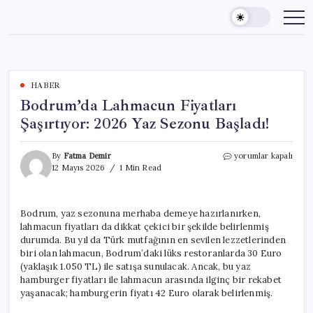
Skip
to
content
HABER
Bodrum’da Lahmacun Fiyatları
Şaşırtıyor: 2026 Yaz Sezonu Başladı!
Bodrum’da
By
Fatma Demir
yorumlar kapalı
Lahmacun
12 Mayıs 2026
1 Min Read
Fiyatları
Şaşırtıyor:
2026
Bodrum, yaz sezonuna merhaba demeye hazırlanırken,
Yaz
lahmacun fiyatları da dikkat çekici bir şekilde belirlenmiş
Sezonu
Başladı!
durumda. Bu yıl da Türk mutfağının en sevilen lezzetlerinden
için
biri olan lahmacun, Bodrum’daki lüks restoranlarda 30 Euro
(yaklaşık 1.050 TL) ile satışa sunulacak. Ancak, bu yaz
hamburger fiyatları ile lahmacun arasında ilginç bir rekabet
yaşanacak; hamburgerin fiyatı 42 Euro olarak belirlenmiş.