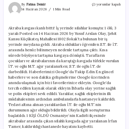
Akraba
By
Fatma Demir
yorumlar kapalı
kavgası
14 Haziran 2026
1 Min Read
kanlı
bitti!
İş
Akraba kavgası kanlı bitti! İş yerinde silahlar konuştu: 1 ölü, 3
yerinde
yaralı Posted on 14 Haziran 2026 by Yusuf Arslan Olay, Şehit
silahlar
konuştu:
Kansu Küçükateş Mahallesi 1802 Sokak’ta bulunan bir iş
1
yerinde meydana geldi. Akraba oldukları öğrenilen S.T. ile İ.T.
ölü,
arasında henüz bilinmeyen nedenle tartışma çıktı. Kısa
3
sürede büyüyen tartışma kavgaya dönüştü. Tarafların
yaralı
çocukları ve akrabalarının da karıştığı kavgada tüfekle vurulan
için
İ.T. ve oğlu M.T. ağır yaralanırken; S.T. ile oğlu İ.T. de
darbedildi. Haberlerimizi Google’da Takip Edin En güncel
haberlere ve son dakika gelişmelerine Google üzerinden
anında ulaşmak için bizi favorilerinize ekleyin. Google’da
tercih edilen kaynak olarak ekleyin İhbarla olay yerine sağlık
ve polis ekipleri sevk edildi. Yaralılar, sağlık ekiplerinin ilk
müdahalesinin ardından ambulanslarla hastaneye kaldırıldı.
Tedavi altına alınan yaralılardan İ.T. ile oğlu M.T.’nin
durumunun ağır olduğu bildirildi. Olayla ilgili soruşturma
başlatıldı. 1 KİŞİ ÖLDÜ Osmaniye’nin Kadirli ilçesinde
akrabalar arasında çıkan silahlı kavgada ağır yaralanan İrfan
Tamer, kaldırıldığı hastanede hayatını kaybetti.