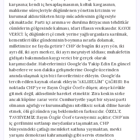
karşısına; kendi iç hesaplaşmasının, koltuk kavgasının,
mahkeme süreçleriyle düğümlenen yönetim krizinin ve
kurumsal aklını tüketen hizip mücadelesinin gölgesiyle
çıkmaktadır. Parti içi arınma ve durulma ihtiyacının tehditkâr
cümlelerin gölgesinde kalması, idari iflasın vesikasıdır. KAYGI
VERİCİ: İç düğümleri çözmek yerine yağlı urganlara sarılmak,
kementleri ülke gündeminin boynuna ısrarla dolamak,
milletimize ne fayda getirir? CHP’de bugün iki ayrı yön, iki
ayrı dil, iki ayrı merkez, iki ayrı meşruiyet iddiası; muhalefetin
gidişatı bakımından kaygı verici bir gerçek olarak
karşımızdadır. Haberlerimizi Google’da Takip Edin En güncel
haberlere ve son dakika gelişmelerine Google üzerinden
anında ulaşmak için bizi favorilerinize ekleyin. Google’da
tercih edilen kaynak olarak ekleyin “AKLISELİM” ÇAĞRISI: Bu
noktada CHP’ye ve Sayın Özgür Özel’e düşen; ateşe körükle
gitmek değil, aklıselimle hareket etmektir. Zira keskin sirke
ancak küpüne zarar verir. Cumhuriyetle yaşıt bir siyasi parti
olmanın ağırlığı ve kurumsallığını niteliksiz sokak diline havale
etmek, ölü gözünden yaş beklemekten farksızdır. ÖZEL’E
TAVSİYEMİZ: Sayın Özgür Özel’e tavsiyemiz açıktır; CHP’nin
iç gerilimini sırtlanıp meydanlara taşımaktan, CHP
bünyesindeki çatlağı memleket sathına yaymaktan, mevki
yarışını demokrasi kahramanlığı gibi servis etmekten