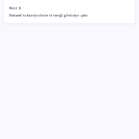
Next
Bulanık’ta kursiyerlerin el emeği görücüye çıktı
SON YAZILAR
Bakan Uraloğlu: 5G abone sayısı 4 ay içerisinde 44,5
milyona ulaştı
Reddit’te Karma Devri Kapanıyor mu?
Uzmandan kaplıcalarda hijyen uyarısı: ‘Kullanım
mutlaka doktor kontrolünde başlamalı’