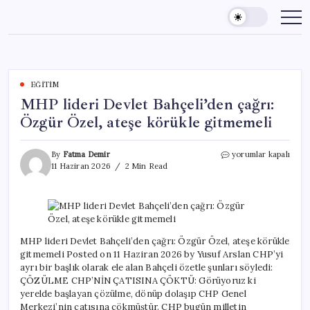
Skip
to
content
EĞITIM
MHP lideri Devlet Bahçeli’den çağrı:
Özgür Özel, ateşe körükle gitmemeli
MHP
By
Fatma Demir
yorumlar kapalı
lideri
11 Haziran 2026
2 Min Read
Devlet
Bahçeli’den
çağrı:
Özgür
Özel,
ateşe
MHP lideri Devlet Bahçeli’den çağrı: Özgür Özel, ateşe körükle
körükle
gitmemeli Posted on 11 Haziran 2026 by Yusuf Arslan CHP’yi
gitmemeli
ayrı bir başlık olarak ele alan Bahçeli özetle şunları söyledi:
için
ÇÖZÜLME CHP’NİN ÇATISINA ÇÖKTÜ: Görüyoruz ki
yerelde başlayan çözülme, dönüp dolaşıp CHP Genel
Merkezi’nin çatısına çökmüştür. CHP bugün milletin