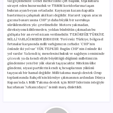
vazgeçilmelidir. Genel merkezdeki çift başlılık, teşkilatlara
sirayet eden huzursuzluk ve TBMM koridorlarına taşan
buhran ayan beyan ortadadır. Kaynayan kazanı kapakla
bastırmaya çalışmak akıl karı değildir. Hararet yapan aracın
gazına basarcasına CHP’yi daha büyük bir savruluşa
sürüklemekten yüz çevrilmelidir. Motoru yakmadan,
direksiyonu kilitlemeden, yoldan büsbütün çıkmadan bu
gidişata bir an evvel nizam verilmelidir. TERÖRSÜZ TÜRKİYE
MİLLİ VARLIĞIMIZIN ZIRHIDIR: Terörsüz Türkiye, bölgesel
fırtınalar karşısında milli varlığımızın zırhıdır. ‘CHP’nin
önünde iki yol var’ YÜK TEPKİSİ: Bugün CHP’nin önünde iki
yol vardır: Ya kendi iç meselesini hukuk ve sağduyu zemininde
çözecek ya da kendi eliyle büyüttüğü düğümü milletimizin
gündemine yeni bir yük olarak taşıyacaktır. Nitekim ülke
gündemi, siyasi partilerin kendi iç hesaplarının yükünü
taşıyacak bir hamal değildir. Milli takıma marşlı destek Grup
toplantısında Bahçeli’nin kürsüye çıkmasının ardından Dünya
Kupası’nda A Milli Takıma destek için MHP liderinin isteğiyle
hazırlanan “Arkanızdayız” isimli marş dinletildi.