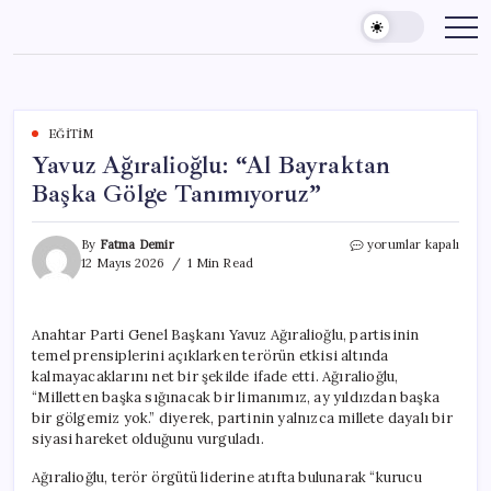
Skip
to
content
EĞITIM
Yavuz Ağıralioğlu: “Al Bayraktan
Başka Gölge Tanımıyoruz”
Yavuz
By
Fatma Demir
yorumlar kapalı
Ağıralioğlu:
12 Mayıs 2026
1 Min Read
“Al
Bayraktan
Başka
Anahtar Parti Genel Başkanı Yavuz Ağıralioğlu, partisinin
Gölge
temel prensiplerini açıklarken terörün etkisi altında
Tanımıyoruz”
için
kalmayacaklarını net bir şekilde ifade etti. Ağıralioğlu,
“Milletten başka sığınacak bir limanımız, ay yıldızdan başka
bir gölgemiz yok.” diyerek, partinin yalnızca millete dayalı bir
siyasi hareket olduğunu vurguladı.
Ağıralioğlu, terör örgütü liderine atıfta bulunarak “kurucu