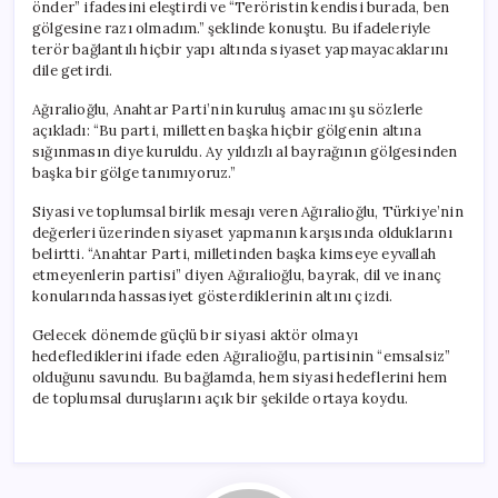
önder” ifadesini eleştirdi ve “Teröristin kendisi burada, ben
gölgesine razı olmadım.” şeklinde konuştu. Bu ifadeleriyle
terör bağlantılı hiçbir yapı altında siyaset yapmayacaklarını
dile getirdi.
Ağıralioğlu, Anahtar Parti’nin kuruluş amacını şu sözlerle
açıkladı: “Bu parti, milletten başka hiçbir gölgenin altına
sığınmasın diye kuruldu. Ay yıldızlı al bayrağının gölgesinden
başka bir gölge tanımıyoruz.”
Siyasi ve toplumsal birlik mesajı veren Ağıralioğlu, Türkiye’nin
değerleri üzerinden siyaset yapmanın karşısında olduklarını
belirtti. “Anahtar Parti, milletinden başka kimseye eyvallah
etmeyenlerin partisi” diyen Ağıralioğlu, bayrak, dil ve inanç
konularında hassasiyet gösterdiklerinin altını çizdi.
Gelecek dönemde güçlü bir siyasi aktör olmayı
hedeflediklerini ifade eden Ağıralioğlu, partisinin “emsalsiz”
olduğunu savundu. Bu bağlamda, hem siyasi hedeflerini hem
de toplumsal duruşlarını açık bir şekilde ortaya koydu.