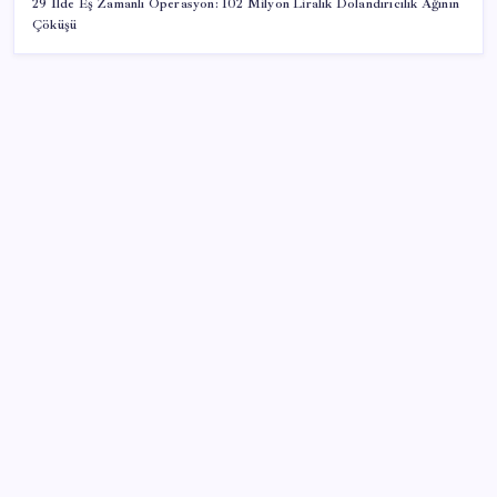
29 İlde Eş Zamanlı Operasyon: 102 Milyon Liralık Dolandırıcılık Ağının
Çöküşü
SON YAZILAR
Citi, üçüncü çeyrek petrol tahminini yükseltti
İş Bankası Genel Müdürü Hakan Aran görevden
ayrılıyor
Türkiye’nin klima haritası değişti
CHP Mut ve Silifke İlçe Başkanlıklarında toplu istifa:
YENİ Parti’ye katılma kararı aldılar