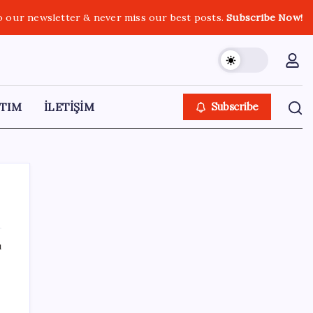
o our newsletter & never miss our best posts.
Subscribe Now!
TIM
İLETİŞİM
Subscribe
ı
SON YAZILAR
Bakan Uraloğlu: 5G abone sayısı 4 ay
içerisinde 44,5 milyona ulaştı