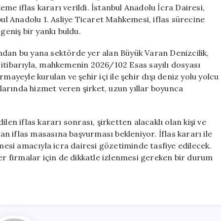
İflas
e iflas kararı verildi. İstanbul Anadolu İcra Dairesi,
Etti
bul Anadolu 1. Asliye Ticaret Mahkemesi, iflas sürecine
için
geniş bir yankı buldu.
ndan bu yana sektörde yer alan Büyük Varan Denizcilik,
 itibarıyla, mahkemenin 2026/102 Esas sayılı dosyası
mayeyle kurulan ve şehir içi ile şehir dışı deniz yolu yolcu
anlarında hizmet veren şirket, uzun yıllar boyunca
len iflas kararı sonrası, şirketten alacaklı olan kişi ve
 iflas masasına başvurması bekleniyor. İflas kararı ile
nmesi amacıyla icra dairesi gözetiminde tasfiye edilecek.
ğer firmalar için de dikkatle izlenmesi gereken bir durum