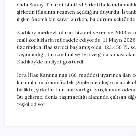
Gıda Sanayi Ticaret Limited Şirketi hakkında mahkem
şirketin iflasının resmen açıldığını duyurdu. İstan
ilişkin önemli bir karar alırken, bu durum sektörde 
Kadıköy merkezli olarak hizmet veren ve 2003 yılı
mali zorluklarla mücadele ediyordu. 11 Mayıs 2026
üzerinden iflas süreci başlamış oldu. 123.456 TL ser
taşımacılığı, turizm faaliyetleri ve gıda sanayi al
Kadıköy’de faaliyet gösterdi.
İcra İflas Kanunu’nun 166. maddesi uyarınca ilan edi
kurumların, önümüzdeki günlerde oluşturulacak olan
birlikte, şirketin tüm mal varlığı, borçlarının öde
Bu gelişme, deniz taşımacılığı alanında çalışan di
teşkil ediyor.