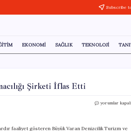
Subscribe t
ĞİTİM
EKONOMİ
SAĞLIK
TEKNOLOJİ
TANI
ılığı Şirketi İflas Etti
Türkiye’nin
yorumlar kapal
Önemli
Deniz
Taşımacılığı
Şirketi
ardır faaliyet gösteren Büyük Varan Denizcilik Turizm ve