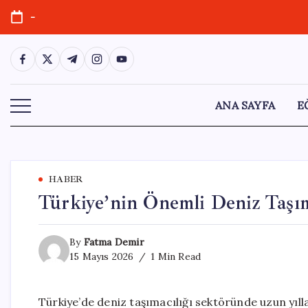
Skip
-
to
content
https://www.facebook.com/
https://twitter.com/
https://t.me/
https://www.instagram.com/
https://youtube.com/
ANA SAYFA
E
HABER
Türkiye’nin Önemli Deniz Taşımac
By
Fatma Demir
15 Mayıs 2026
1 Min Read
Türkiye’de deniz taşımacılığı sektöründe uzun yıll