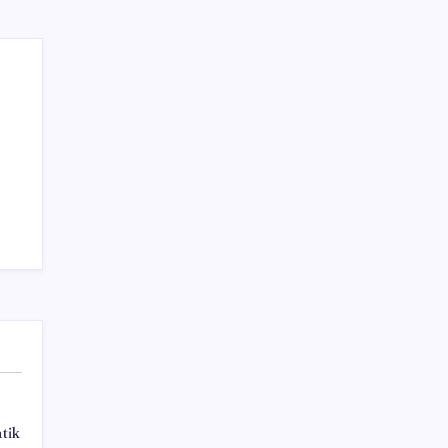
İngiltere Merkez Bankası faize dokunmadı
Sayaç
Kategoriler
Eğitim
Ekonomi
Haber
Sağlık
Teknoloji
tik