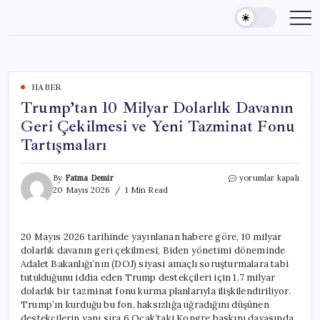
Skip
to
content
HABER
Trump’tan 10 Milyar Dolarlık Davanın
Geri Çekilmesi ve Yeni Tazminat Fonu
Tartışmaları
Trump’tan
By
Fatma Demir
yorumlar kapalı
10
20 Mayıs 2026
1 Min Read
Milyar
Dolarlık
Davanın
20 Mayıs 2026 tarihinde yayınlanan habere göre, 10 milyar
Geri
dolarlık davanın geri çekilmesi, Biden yönetimi döneminde
Çekilmesi
ve
Adalet Bakanlığı’nın (DOJ) siyasi amaçlı soruşturmalara tabi
Yeni
tutulduğunu iddia eden Trump destekçileri için 1.7 milyar
Tazminat
dolarlık bir tazminat fonu kurma planlarıyla ilişkilendiriliyor.
Fonu
Trump’ın kurduğu bu fon, haksızlığa uğradığını düşünen
Tartışmaları
destekçilerin yanı sıra 6 Ocak’taki Kongre baskını davasında