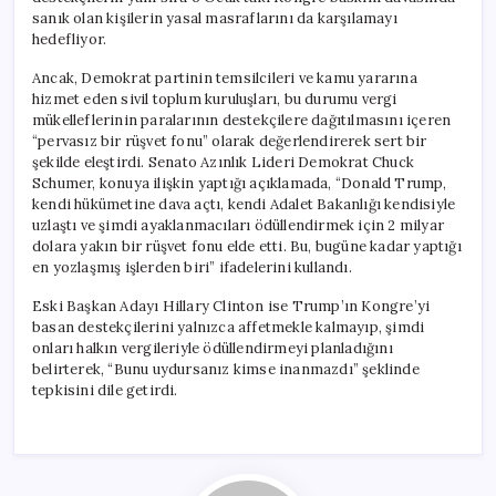
için
sanık olan kişilerin yasal masraflarını da karşılamayı
hedefliyor.
Ancak, Demokrat partinin temsilcileri ve kamu yararına
hizmet eden sivil toplum kuruluşları, bu durumu vergi
mükelleflerinin paralarının destekçilere dağıtılmasını içeren
“pervasız bir rüşvet fonu” olarak değerlendirerek sert bir
şekilde eleştirdi. Senato Azınlık Lideri Demokrat Chuck
Schumer, konuya ilişkin yaptığı açıklamada, “Donald Trump,
kendi hükümetine dava açtı, kendi Adalet Bakanlığı kendisiyle
uzlaştı ve şimdi ayaklanmacıları ödüllendirmek için 2 milyar
dolara yakın bir rüşvet fonu elde etti. Bu, bugüne kadar yaptığı
en yozlaşmış işlerden biri” ifadelerini kullandı.
Eski Başkan Adayı Hillary Clinton ise Trump’ın Kongre’yi
basan destekçilerini yalnızca affetmekle kalmayıp, şimdi
onları halkın vergileriyle ödüllendirmeyi planladığını
belirterek, “Bunu uydursanız kimse inanmazdı” şeklinde
tepkisini dile getirdi.