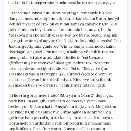
hakkında fikir alışverişinde bulunacaklarını ortaya koyuyor.
2022 yılında Rusya’nın Ukrayna’yı işgal etmesiyle birlikte
dünya sahnesinde diplomatik olarak izole kalan Putin, her yıl
Pekin’i ziyaret ederek bu durumu aşmaya çalışıyor. Çin, Rus
petrolünün en büyük alıcısı konumunda bulunuyor, bu da
Moskova’nın ekonomik olarak Pekin’e büyük ölçüde bağımlı
hale gelmesine yol açıyor. Çin Dışişleri Bakanlığı sözcüsü Guo
Jiakun, geçtiğimiz günlerde “Çin ile Rusya arasındaki kalıcı
dostluğu” vurguladı. Putin ise Çin halkına yönelik bir video
mesajında, iki ülke arasındaki ilişkilerin “eşi benzeri
görülmemiş bir seviyeye” ulaştığını belirterek, ticaretin
artmaya devam ettiğini ifade etti. Putin, “Rusya ile Çin
arasındaki yakın stratejik ilişki, küresel ölçekte önemli ve
istikrar sağlayan bir rol üstleniyor. Kimseye karşı ittifak
kurmadan barış ve evrensel refah arayışındayız” dedi.
İki liderin görüşmelerinde, “Sibirya’nın Gücü 2” doğal gaz
boru hattı inşası gibi konuların da masaya yatırılması
bekleniyor. Bu boru hattı, Rusya’dan başlayarak Moğolistan
üzerinden Çin’e uzanıyor ve Ortadoğu’dan deniz yoluyla
getirilen ham petrol için bir kara yolu alternatifi sunuyor.
Görüşmelerin ardından ortak bir bildirinin imzalanması
öngörülüyor. Putin’in ziyareti, Rusya ile Çin arasında