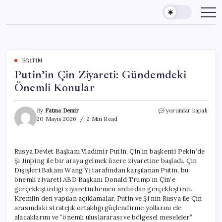
Skip
to
content
EĞITIM
Putin’in Çin Ziyareti: Gündemdeki
Önemli Konular
Putin’in
By
Fatma Demir
yorumlar kapalı
Çin
20 Mayıs 2026
2 Min Read
Ziyareti:
Gündemdeki
Önemli
Rusya Devlet Başkanı Vladimir Putin, Çin’in başkenti Pekin’de
Konular
Şi Jinping ile bir araya gelmek üzere ziyaretine başladı. Çin
için
Dışişleri Bakanı Wang Yi tarafından karşılanan Putin, bu
önemli ziyareti ABD Başkanı Donald Trump’ın Çin’e
gerçekleştirdiği ziyaretin hemen ardından gerçekleştirdi.
Kremlin’den yapılan açıklamalar, Putin ve Şi’nin Rusya ile Çin
arasındaki stratejik ortaklığı güçlendirme yollarını ele
alacaklarını ve “önemli uluslararası ve bölgesel meseleler”