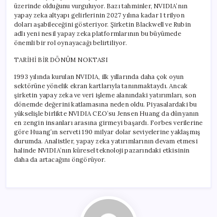
üzerinde olduğunu vurguluyor. Bazı tahminler, NVIDIA’nın
yapay zeka altyapı gelirlerinin 2027 yılına kadar 1 trilyon
doları aşabileceğini gösteriyor. Şirketin Blackwell ve Rubin
adlı yeni nesil yapay zeka platformlarının bu büyümede
önemli bir rol oynayacağı belirtiliyor.
TARİHİ BİR DÖNÜM NOKTASI
1993 yılında kurulan NVIDIA, ilk yıllarında daha çok oyun
sektörüne yönelik ekran kartlarıyla tanınmaktaydı. Ancak
şirketin yapay zeka ve veri işleme alanındaki yatırımları, son
dönemde değerini katlamasına neden oldu. Piyasalardaki bu
yükselişle birlikte NVIDIA CEO’su Jensen Huang da dünyanın
en zengin insanları arasına girmeyi başardı. Forbes verilerine
göre Huang’ın serveti 190 milyar dolar seviyelerine yaklaşmış
durumda. Analistler, yapay zeka yatırımlarının devam etmesi
halinde NVIDIA’nın küresel teknoloji pazarındaki etkisinin
daha da artacağını öngörüyor.