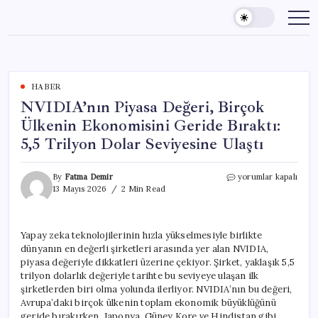
Skip
to
content
HABER
NVIDIA’nın Piyasa Değeri, Birçok
Ülkenin Ekonomisini Geride Bıraktı:
5,5 Trilyon Dolar Seviyesine Ulaştı
NVIDIA’nın
By
Fatma Demir
yorumlar kapalı
Piyasa
13 Mayıs 2026
2 Min Read
Değeri,
Birçok
Ülkenin
Yapay zeka teknolojilerinin hızla yükselmesiyle birlikte
Ekonomisini
dünyanın en değerli şirketleri arasında yer alan NVIDIA,
Geride
Bıraktı:
piyasa değeriyle dikkatleri üzerine çekiyor. Şirket, yaklaşık 5,5
5,5
trilyon dolarlık değeriyle tarihte bu seviyeye ulaşan ilk
Trilyon
şirketlerden biri olma yolunda ilerliyor. NVIDIA’nın bu değeri,
Dolar
Avrupa’daki birçok ülkenin toplam ekonomik büyüklüğünü
Seviyesine
geride bırakırken, Japonya, Güney Kore ve Hindistan gibi