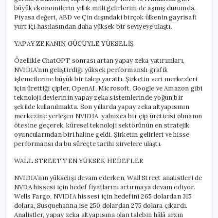
Ulaştı
büyük ekonomilerin yıllık milli gelirlerini de aşmış durumda.
için
Piyasa değeri, ABD ve Çin dışındaki birçok ülkenin gayrisafi
yurt içi hasılasından daha yüksek bir seviyeye ulaştı.
YAPAY ZEKANIN GÜCÜYLE YÜKSELİŞ
Özellikle ChatGPT sonrası artan yapay zeka yatırımları,
NVIDIA’nın geliştirdiği yüksek performanslı grafik
işlemcilerine büyük bir talep yarattı. Şirketin veri merkezleri
için ürettiği çipler, OpenAI, Microsoft, Google ve Amazon gibi
teknoloji devlerinin yapay zeka sistemlerinde yoğun bir
şekilde kullanılmakta. Son yıllarda yapay zeka altyapısının
merkezine yerleşen NVIDIA, yalnızca bir çip üreticisi olmanın
ötesine geçerek, küresel teknoloji sektörünün en stratejik
oyuncularından biri haline geldi. Şirketin gelirleri ve hisse
performansı da bu süreçte tarihi zirvelere ulaştı.
WALL STREET’TEN YÜKSEK HEDEFLER
NVIDIA’nın yükselişi devam ederken, Wall Street analistleri de
NVDA hissesi için hedef fiyatlarını artırmaya devam ediyor.
Wells Fargo, NVIDIA hissesi için hedefini 265 dolardan 315
dolara, Susquehanna ise 250 dolardan 275 dolara çıkardı.
Analistler, yapay zeka altyapısına olan talebin hâlâ arzın