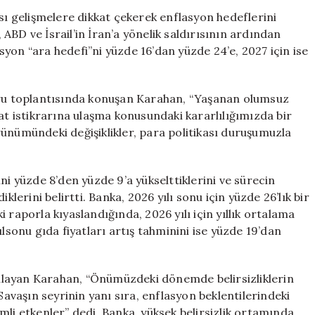
Enflasyon
 gelişmelere dikkat çekerek enflasyon hedeflerini
Tahminlerini
BD ve İsrail’in İran’a yönelik saldırısının ardından
Yeniledi:
lasyon “ara hedefi”ni yüzde 16’dan yüzde 24’e, 2027 için ise
Yükselen
Hedefler
için
poru toplantısında konuşan Karahan, “Yaşanan olumsuz
at istikrarına ulaşma konusundaki kararlılığımızda bir
ünümündeki değişiklikler, para politikası duruşumuzla
ni yüzde 8’den yüzde 9’a yükselttiklerini ve sürecin
klerini belirtti. Banka, 2026 yılı sonu için yüzde 26’lık bir
 raporla kıyaslandığında, 2026 yılı için yıllık ortalama
ılsonu gıda fiyatları artış tahminini ise yüzde 19’dan
rgulayan Karahan, “Önümüzdeki dönemde belirsizliklerin
Savaşın seyrinin yanı sıra, enflasyon beklentilerindeki
mli etkenler” dedi. Banka, yüksek belirsizlik ortamında