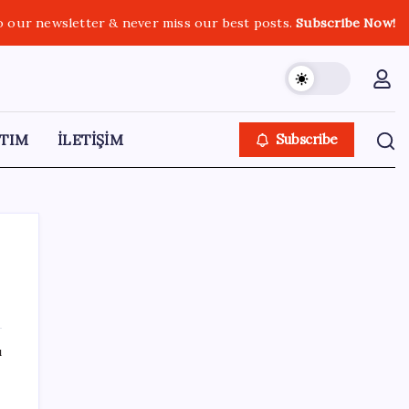
o our newsletter & never miss our best posts.
Subscribe Now!
TIM
İLETİŞİM
Subscribe
SON YAZILAR
ı
Bakan Uraloğlu: 5G abone sayısı 4 ay
içerisinde 44,5 milyona ulaştı