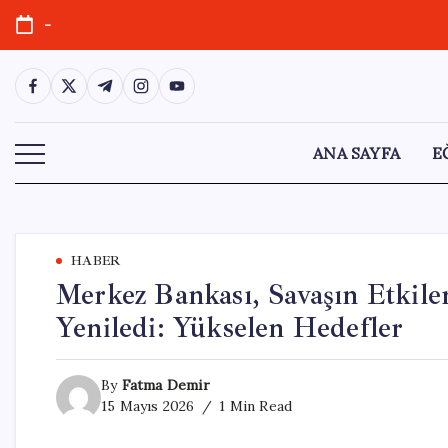
Skip
-
to
content
https://www.facebook.com/
https://twitter.com/
https://t.me/
https://www.instagram.com/
https://youtube.com/
ANA SAYFA
E
HABER
Merkez Bankası, Savaşın Etkile
Yeniledi: Yükselen Hedefler
By
Fatma Demir
15 Mayıs 2026
1 Min Read