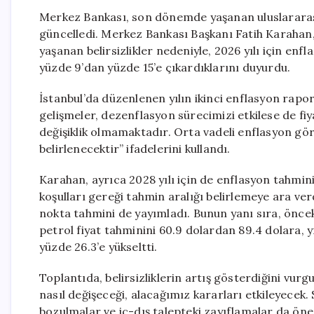
Merkez Bankası, son dönemde yaşanan uluslararası
güncelledi. Merkez Bankası Başkanı Fatih Karahan, A
yaşanan belirsizlikler nedeniyle, 2026 yılı için enf
yüzde 9’dan yüzde 15’e çıkardıklarını duyurdu.
İstanbul’da düzenlenen yılın ikinci enflasyon ra
gelişmeler, dezenflasyon sürecimizi etkilese de fiy
değişiklik olmamaktadır. Orta vadeli enflasyon gör
belirlenecektir” ifadelerini kullandı.
Karahan, ayrıca 2028 yılı için de enflasyon tahmini
koşulları gereği tahmin aralığı belirlemeye ara verdi
nokta tahmini de yayımladı. Bunun yanı sıra, önceki
petrol fiyat tahminini 60.9 dolardan 89.4 dolara, y
yüzde 26.3’e yükseltti.
Toplantıda, belirsizliklerin artış gösterdiğini vu
nasıl değişeceği, alacağımız kararları etkileyecek. 
bozulmalar ve iç-dış talepteki zayıflamalar da öne