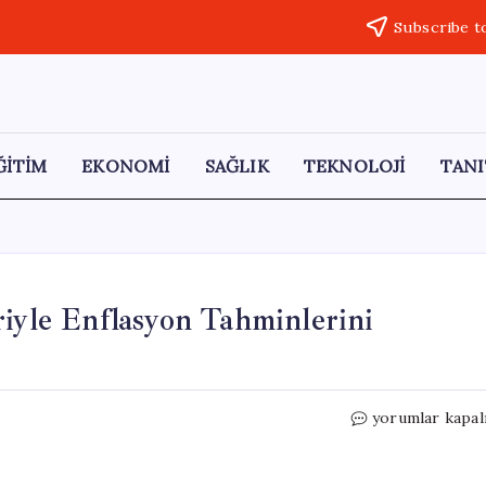
Subscribe t
ĞİTİM
EKONOMİ
SAĞLIK
TEKNOLOJİ
TANI
riyle Enflasyon Tahminlerini
Merkez
yorumlar kapal
Bankası,
Savaşın
Etkileriyle