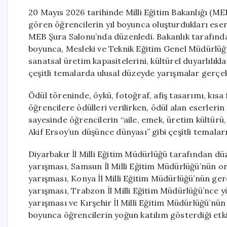
20 Mayıs 2026 tarihinde Milli Eğitim Bakanlığı (M
gören öğrencilerin yıl boyunca oluşturdukları eserl
MEB Şura Salonu’nda düzenledi. Bakanlık tarafın
boyunca, Mesleki ve Teknik Eğitim Genel Müdürlüğ
sanatsal üretim kapasitelerini, kültürel duyarlılık
çeşitli temalarda ulusal düzeyde yarışmalar gerçekleş
Ödül töreninde, öykü, fotoğraf, afiş tasarımı, kısa
öğrencilere ödülleri verilirken, ödül alan eserlerin
sayesinde öğrencilerin “aile, emek, üretim kültürü, 
Akif Ersoy’un düşünce dünyası” gibi çeşitli temaları
Diyarbakır İl Milli Eğitim Müdürlüğü tarafından d
yarışması, Samsun İl Milli Eğitim Müdürlüğü’nün o
yarışması, Konya İl Milli Eğitim Müdürlüğü’nün ger
yarışması, Trabzon İl Milli Eğitim Müdürlüğü’nce 
yarışması ve Kırşehir İl Milli Eğitim Müdürlüğü’nü
boyunca öğrencilerin yoğun katılım gösterdiği etkin