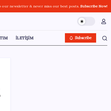
o our newsletter & never miss our best posts.
Subscribe Now!
TIM
İLETİŞİM
Subscribe
SON YAZILAR
ı
Citi, üçüncü çeyrek petrol tahminini
yükseltti