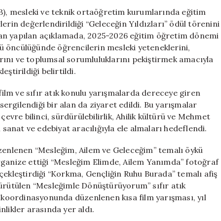
Töreni:
EB), mesleki ve teknik ortaöğretim kurumlarında eğitim
Mesleki
erin değerlendirildiği “Geleceğin Yıldızları” ödül törenini
Eğitimde
dan yapılan açıklamada, 2025-2026 eğitim öğretim dönemi
Sanat
ü öncülüğünde öğrencilerin mesleki yeteneklerini,
ve
larını ve toplumsal sorumluluklarını pekiştirmek amacıyla
Kültür
tirildiği belirtildi.
Buluşuyor
için
 film ve sıfır atık konulu yarışmalarda dereceye giren
 sergilendiği bir alan da ziyaret edildi. Bu yarışmalar
çevre bilinci, sürdürülebilirlik, Ahilik kültürü ve Mehmet
 sanat ve edebiyat aracılığıyla ele almaları hedeflendi.
üzenlenen “Mesleğim, Ailem ve Geleceğim” temalı öykü
rganize ettiği “Mesleğim Elimde, Ailem Yanımda” fotoğraf
çekleştirdiği “Korkma, Gençliğin Ruhu Burada” temalı afiş
yürütülen “Mesleğimle Dönüştürüyorum” sıfır atık
n koordinasyonunda düzenlenen kısa film yarışması, yıl
likler arasında yer aldı.