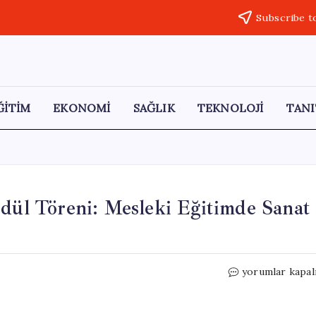
Subscribe t
ĞİTİM
EKONOMİ
SAĞLIK
TEKNOLOJİ
TANI
Ödül Töreni: Mesleki Eğitimde Sanat
MEB’in
yorumlar kapal
‘Geleceğin
Yıldızları’
Ödül