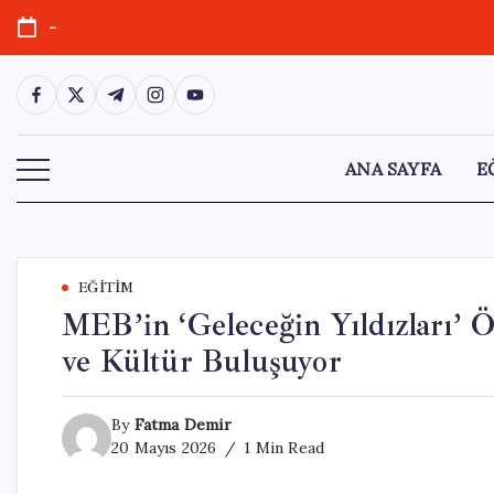
Skip
-
to
content
https://www.facebook.com/
https://twitter.com/
https://t.me/
https://www.instagram.com/
https://youtube.com/
ANA SAYFA
E
EĞITIM
MEB’in ‘Geleceğin Yıldızları’ 
ve Kültür Buluşuyor
By
Fatma Demir
20 Mayıs 2026
1 Min Read