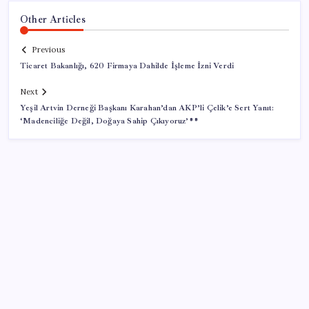
Other Articles
Previous
Ticaret Bakanlığı, 620 Firmaya Dahilde İşleme İzni Verdi
Next
Yeşil Artvin Derneği Başkanı Karahan’dan AKP’li Çelik’e Sert Yanıt:
‘Madenciliğe Değil, Doğaya Sahip Çıkıyoruz’**
SON YAZILAR
Örümcek-Adam ve Odysseus zirvede birlikte