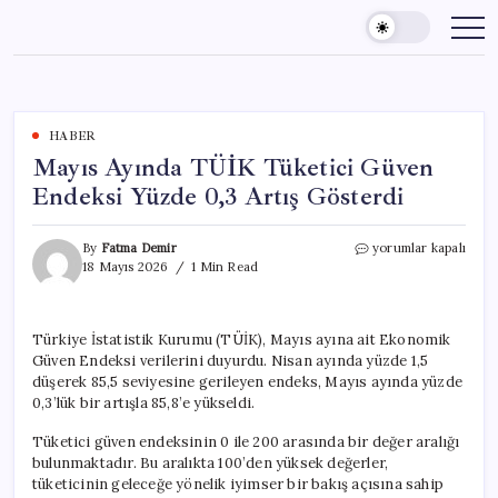
Skip
to
content
HABER
Mayıs Ayında TÜİK Tüketici Güven
Endeksi Yüzde 0,3 Artış Gösterdi
Mayıs
By
Fatma Demir
yorumlar kapalı
Ayında
18 Mayıs 2026
1 Min Read
TÜİK
Tüketici
Güven
Türkiye İstatistik Kurumu (TÜİK), Mayıs ayına ait Ekonomik
Endeksi
Güven Endeksi verilerini duyurdu. Nisan ayında yüzde 1,5
Yüzde
0,3
düşerek 85,5 seviyesine gerileyen endeks, Mayıs ayında yüzde
Artış
0,3’lük bir artışla 85,8’e yükseldi.
Gösterdi
için
Tüketici güven endeksinin 0 ile 200 arasında bir değer aralığı
bulunmaktadır. Bu aralıkta 100’den yüksek değerler,
tüketicinin geleceğe yönelik iyimser bir bakış açısına sahip