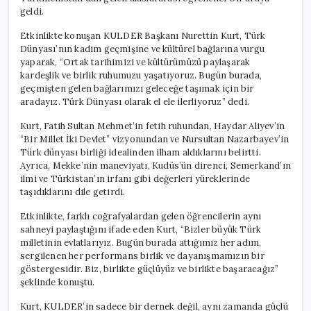
geldi.
Etkinlikte konuşan KULDER Başkanı Nurettin Kurt, Türk
Dünyası’nın kadim geçmişine ve kültürel bağlarına vurgu
yaparak, “Ortak tarihimizi ve kültürümüzü paylaşarak
kardeşlik ve birlik ruhumuzu yaşatıyoruz. Bugün burada,
geçmişten gelen bağlarımızı geleceğe taşımak için bir
aradayız. Türk Dünyası olarak el ele ilerliyoruz” dedi.
Kurt, Fatih Sultan Mehmet’in fetih ruhundan, Haydar Aliyev’in
“Bir Millet İki Devlet” vizyonundan ve Nursultan Nazarbayev’in
Türk dünyası birliği idealinden ilham aldıklarını belirtti.
Ayrıca, Mekke’nin maneviyatı, Kudüs’ün direnci, Semerkand’ın
ilmi ve Türkistan’ın irfanı gibi değerleri yüreklerinde
taşıdıklarını dile getirdi.
Etkinlikte, farklı coğrafyalardan gelen öğrencilerin aynı
sahneyi paylaştığını ifade eden Kurt, “Bizler büyük Türk
milletinin evlatlarıyız. Bugün burada attığımız her adım,
sergilenen her performans birlik ve dayanışmamızın bir
göstergesidir. Biz, birlikte güçlüyüz ve birlikte başaracağız”
şeklinde konuştu.
Kurt, KULDER’in sadece bir dernek değil, aynı zamanda güçlü