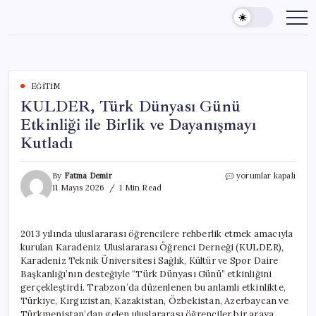
Skip
to
content
EĞITIM
KULDER, Türk Dünyası Günü
Etkinliği ile Birlik ve Dayanışmayı
Kutladı
KULDER,
By
Fatma Demir
yorumlar kapalı
Türk
11 Mayıs 2026
1 Min Read
Dünyası
Günü
Etkinliği
2013 yılında uluslararası öğrencilere rehberlik etmek amacıyla
ile
kurulan Karadeniz Uluslararası Öğrenci Derneği (KULDER),
Birlik
ve
Karadeniz Teknik Üniversitesi Sağlık, Kültür ve Spor Daire
Dayanışmayı
Başkanlığı’nın desteğiyle “Türk Dünyası Günü” etkinliğini
Kutladı
gerçekleştirdi. Trabzon’da düzenlenen bu anlamlı etkinlikte,
için
Türkiye, Kırgızistan, Kazakistan, Özbekistan, Azerbaycan ve
Türkmenistan’dan gelen uluslararası öğrenciler bir araya