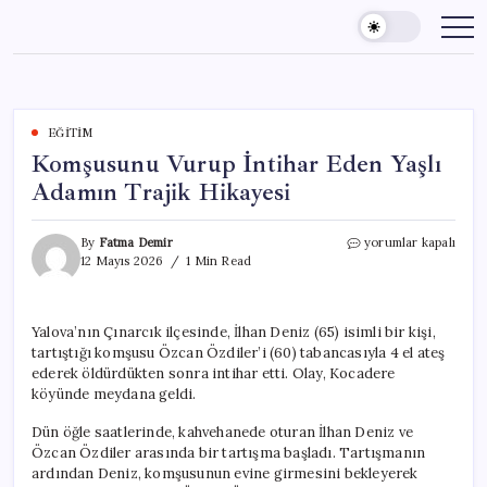
Skip
to
content
EĞITIM
Komşusunu Vurup İntihar Eden Yaşlı
Adamın Trajik Hikayesi
Komşusunu
By
Fatma Demir
yorumlar kapalı
Vurup
12 Mayıs 2026
1 Min Read
İntihar
Eden
Yaşlı
Yalova’nın Çınarcık ilçesinde, İlhan Deniz (65) isimli bir kişi,
Adamın
tartıştığı komşusu Özcan Özdiler’i (60) tabancasıyla 4 el ateş
Trajik
Hikayesi
ederek öldürdükten sonra intihar etti. Olay, Kocadere
için
köyünde meydana geldi.
Dün öğle saatlerinde, kahvehanede oturan İlhan Deniz ve
Özcan Özdiler arasında bir tartışma başladı. Tartışmanın
ardından Deniz, komşusunun evine girmesini bekleyerek