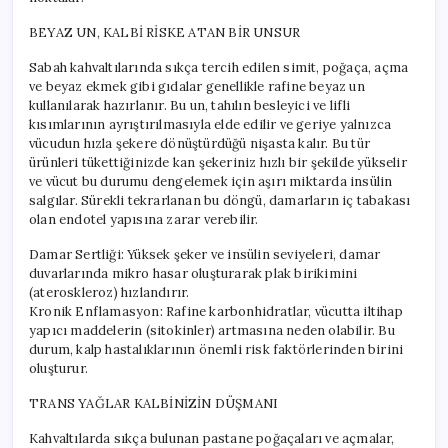
BEYAZ UN, KALBİ RİSKE ATAN BİR UNSUR
Sabah kahvaltılarında sıkça tercih edilen simit, poğaça, açma
ve beyaz ekmek gibi gıdalar genellikle rafine beyaz un
kullanılarak hazırlanır. Bu un, tahılın besleyici ve lifli
kısımlarının ayrıştırılmasıyla elde edilir ve geriye yalnızca
vücudun hızla şekere dönüştürdüğü nişasta kalır. Bu tür
ürünleri tükettiğinizde kan şekeriniz hızlı bir şekilde yükselir
ve vücut bu durumu dengelemek için aşırı miktarda insülin
salgılar. Sürekli tekrarlanan bu döngü, damarların iç tabakası
olan endotel yapısına zarar verebilir.
Damar Sertliği: Yüksek şeker ve insülin seviyeleri, damar
duvarlarında mikro hasar oluşturarak plak birikimini
(ateroskleroz) hızlandırır.
Kronik Enflamasyon: Rafine karbonhidratlar, vücutta iltihap
yapıcı maddelerin (sitokinler) artmasına neden olabilir. Bu
durum, kalp hastalıklarının önemli risk faktörlerinden birini
oluşturur.
TRANS YAĞLAR KALBİNİZİN DÜŞMANI
Kahvaltılarda sıkça bulunan pastane poğaçaları ve açmalar,