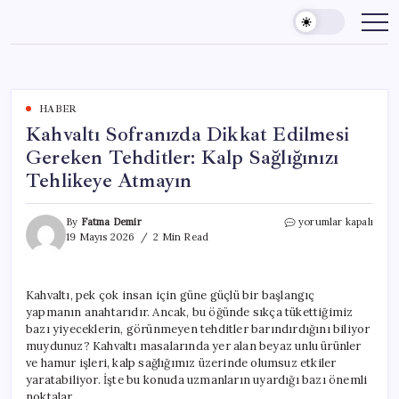
Skip
to
content
HABER
Kahvaltı Sofranızda Dikkat Edilmesi
Gereken Tehditler: Kalp Sağlığınızı
Tehlikeye Atmayın
Kahvaltı
By
Fatma Demir
yorumlar kapalı
Sofranızda
19 Mayıs 2026
2 Min Read
Dikkat
Edilmesi
Gereken
Kahvaltı, pek çok insan için güne güçlü bir başlangıç
Tehditler:
yapmanın anahtarıdır. Ancak, bu öğünde sıkça tükettiğimiz
Kalp
Sağlığınızı
bazı yiyeceklerin, görünmeyen tehditler barındırdığını biliyor
Tehlikeye
muydunuz? Kahvaltı masalarında yer alan beyaz unlu ürünler
Atmayın
ve hamur işleri, kalp sağlığımız üzerinde olumsuz etkiler
için
yaratabiliyor. İşte bu konuda uzmanların uyardığı bazı önemli
noktalar.