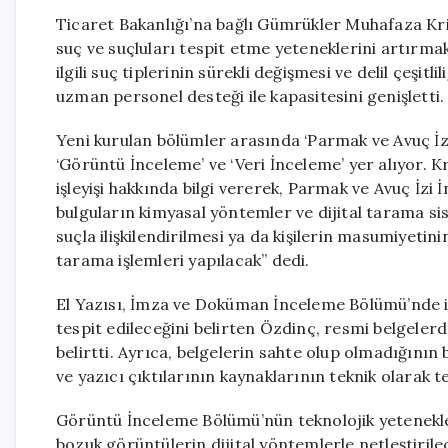
Ticaret Bakanlığı’na bağlı Gümrükler Muhafaza Kr
suç ve suçluları tespit etme yeteneklerini artırmak
ilgili suç tiplerinin sürekli değişmesi ve delil çeşit
uzman personel desteği ile kapasitesini genişletti.
Yeni kurulan bölümler arasında ‘Parmak ve Avuç İzi
‘Görüntü İnceleme’ ve ‘Veri İnceleme’ yer alıyor.
işleyişi hakkında bilgi vererek, Parmak ve Avuç İz
bulguların kimyasal yöntemler ve dijital tarama sist
suçla ilişkilendirilmesi ya da kişilerin masumiyeti
tarama işlemleri yapılacak” dedi.
El Yazısı, İmza ve Doküman İnceleme Bölümü’nde ise
tespit edileceğini belirten Özdinç, resmi belgelerdek
belirtti. Ayrıca, belgelerin sahte olup olmadığının b
ve yazıcı çıktılarının kaynaklarının teknik olarak te
Görüntü İnceleme Bölümü’nün teknolojik yetenekle
bozuk görüntülerin dijital yöntemlerle netleştirile