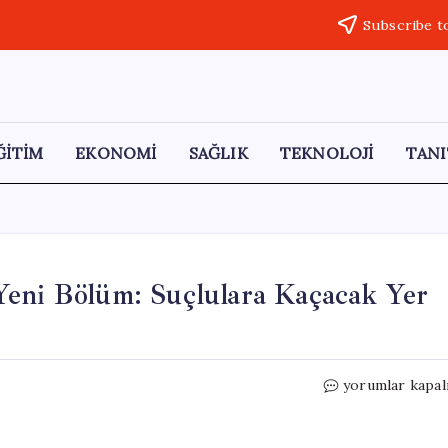
Subscribe t
ĞİTİM
EKONOMİ
SAĞLIK
TEKNOLOJİ
TANI
Yeni Bölüm: Suçlulara Kaçacak Yer
Kaçakçılıkla
yorumlar kapal
Mücadelede
Dört
Yeni