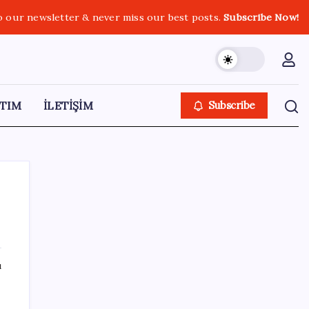
o our newsletter & never miss our best posts.
Subscribe Now!
TIM
İLETİŞİM
Subscribe
SON YAZILAR
ı
Citi, üçüncü çeyrek petrol tahminini
yükseltti