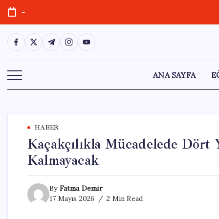
Skip
-
to
content
https://www.facebook.com/
https://twitter.com/
https://t.me/
https://www.instagram.com/
https://youtube.com/
ANA SAYFA
E
HABER
Kaçakçılıkla Mücadelede Dört 
Kalmayacak
By
Fatma Demir
17 Mayıs 2026
2 Min Read