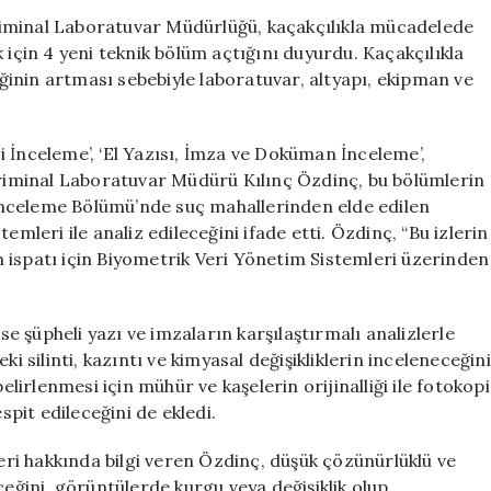
Bölüm:
iminal Laboratuvar Müdürlüğü, kaçakçılıkla mücadelede
Suçlulara
 için 4 yeni teknik bölüm açtığını duyurdu. Kaçakçılıkla
Kaçacak
liliğinin artması sebebiyle laboratuvar, altyapı, ekipman ve
Yer
Kalmayacak
için
 İnceleme’, ‘El Yazısı, İmza ve Doküman İnceleme’,
 Kriminal Laboratuvar Müdürü Kılınç Özdinç, bu bölümlerin
i İnceleme Bölümü’nde suç mahallerinden elde edilen
emleri ile analiz edileceğini ifade etti. Özdinç, “Bu izlerin
nin ispatı için Biyometrik Veri Yönetim Sistemleri üzerinden
 şüpheli yazı ve imzaların karşılaştırmalı analizlerle
i silinti, kazıntı ve kimyasal değişikliklerin inceleneceğini
elirlenmesi için mühür ve kaşelerin orijinalliği ile fotokopi
spit edileceğini de ekledi.
ri hakkında bilgi veren Özdinç, düşük çözünürlüklü ve
ceğini, görüntülerde kurgu veya değişiklik olup