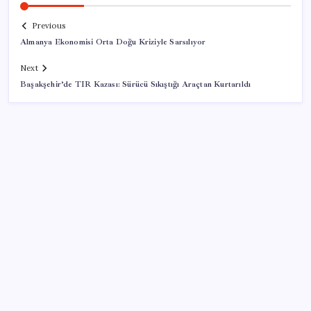
Previous
Almanya Ekonomisi Orta Doğu Kriziyle Sarsılıyor
Next
Başakşehir’de TIR Kazası: Sürücü Sıkıştığı Araçtan Kurtarıldı
SON YAZILAR
Bakan Uraloğlu: 5G abone sayısı 4 ay içerisinde 44,5
milyona ulaştı
Reddit’te Karma Devri Kapanıyor mu?