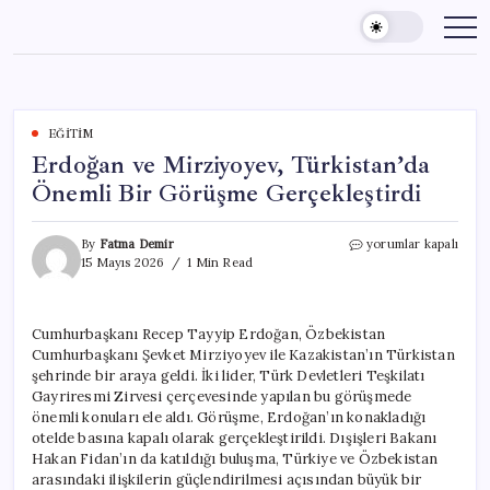
Skip
to
content
EĞITIM
Erdoğan ve Mirziyoyev, Türkistan’da
Önemli Bir Görüşme Gerçekleştirdi
Erdoğan
By
Fatma Demir
yorumlar kapalı
ve
15 Mayıs 2026
1 Min Read
Mirziyoyev,
Türkistan’da
Önemli
Cumhurbaşkanı Recep Tayyip Erdoğan, Özbekistan
Bir
Cumhurbaşkanı Şevket Mirziyoyev ile Kazakistan’ın Türkistan
Görüşme
Gerçekleştirdi
şehrinde bir araya geldi. İki lider, Türk Devletleri Teşkilatı
için
Gayriresmi Zirvesi çerçevesinde yapılan bu görüşmede
önemli konuları ele aldı. Görüşme, Erdoğan’ın konakladığı
otelde basına kapalı olarak gerçekleştirildi. Dışişleri Bakanı
Hakan Fidan’ın da katıldığı buluşma, Türkiye ve Özbekistan
arasındaki ilişkilerin güçlendirilmesi açısından büyük bir