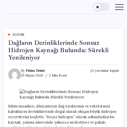
Skip
to
content
EĞITIM
Dağların Derinliklerinde Sonsuz
Hidrojen Kaynağı Bulundu: Sürekli
Yenileniyor
Dağların
By
Fatma Demir
yorumlar kapalı
Derinliklerinde
25 Mayıs 2026
2 Min Read
Sonsuz
Hidrojen
Kaynağı
Bulundu:
Sürekli
Yenileniyor
Bilim insanları, dünyamızın dağ sıralarının ve eski kıtasal
için
kabukların derinliklerinde doğal olarak oluşan büyük hidrojen
rezervlerini keşfetti. “Beyaz hidrojen” olarak adlandırılan bu
kaynak, yanma sürecinde yalnızca su üretiyor ve pahalı