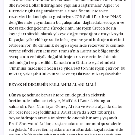
Sherwood Lollar liderliğinde yapılan araştırmalar, Alpler ve
Pireneler gibi dağ sıralarının altında önemli hidrojen
rezervleri bulunduğunu gösteriyor. JGR Solid Earth ve PNAS
dergilerinde yayımlanan bu çalışmalar, dağlardaki erozyon ve
izostatik dengelenme süreçlerinin, hidrojen üreten derin
kayaçları sürekli olarak yüzeye doğru taşıdığını ortaya koydu.
Kayaçlar yükseldikçe su ile buluşuyor ve yeni hidrojen üretimi
tetikleniyor. Bu dinamik denge sayesinde rezervler tükenmek
yerine sürekli yenileniyor. Fransa’nın Lorraine bölgesinde
Avrupa’nın en büyük doğal hidrojen rezervlerinden birinin
bulunduğu tespit edildi. Kanada’nın Ontario eyaletindeki
Timmins madenlerinden ise yılda 140 ton hidrojen çıkıyor; bu
miktar, yaklaşık 400 evin yıllık enerji ihtiyacını karşılayabilir.
BEYAZ HİDROJENİN KULLANIM ALANI MALİ
Dünya genelinde beyaz hidrojeni doğrudan elektrik
üretiminde kullanan tek yer, Mali’deki Bourakébougou
sahasıdır. Fas, Namibya, Güney Afrika ve Avustralya’da da bu
tür rezervler keşfedilmiştir. Avustralya’da 2023 itibarıyla
beyaz hidrojen arama izinlerinde önemli bir artış yaşandı.
Prof. Sherwood Lollar, araştırmalarının önemini şu sözlerle
vurguladı: “Bu veriler, ayaklarımızın altındaki kayalardan elde