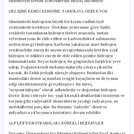
endüstriyel üretim yöntemlerine ihtiyaç duymuyor.
GELİŞİMİ KENDİ KENDİNE, FABRİKAYA GEREK YOK
Günümüzde hidrojenin büyük bir kısmı endüstriyel
yöntemlerle üretiliyor. Üretilme yöntemine göre farklı
renklerle tanımlanan hidrojen türleri arasında, metan
reformasyonu ile elde edilen ve karbondioksit salınımına
neden olan gri hidrojen, karbonu yakalayan mavi hidrojen,
yenilenebilir enerji ile suyun ayrıştırılmasıyla üretilen yeşil
hidrojen ve nükleer enerji ile elde edilen pembe hidrojen
bulunmaktadır. Beyaz hidrojen, bu gruplardan farklı bir yere
sahip. Doğanın kendi mekanizmalarıyla ortaya çıkan bu
kaynak, iki farklı jeolojik süreçle oluşuyor. Bunlardan ilki,
mantodaki demir açısından zengin kayaçların su ile temas
edip oksitlenmesiyle gerçekleşiyor. Bu süreç,
“serpantinleşme” olarak adlandırılır ve doğrudan hidrojen
üretir. İkinci süreçte ise, yaşlı kıtasal kabuklardaki uranyum ve
toryum gibi radyoaktif elementlerin yaydığı radyasyon, su
moleküllerini parçalar. Bu duruma “radyoliz” denir ve
milyarlarca yıl boyunca kesintisiz devam edebilir.
ALPLER’DEN PİRANALARA SÜREKLİ REZERVLER
Toronto Üniversitesi Yer Bilimleri Bölümü’nden Prof. Barbara