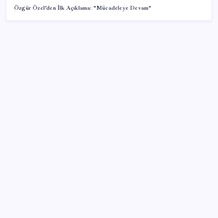
Özgür Özel’den İlk Açıklama: “Mücadeleye Devam”
SON YAZILAR
Konutlar Ekim 2026’da tamam
TBMM Adalet Komisyonu’nda ‘pislik’ tartışması:
MHP’li Bülbül masaya yumruk attı, İYİ Partili vekilin
üzerine yürüdü
Citi, üçüncü çeyrek petrol tahminini yükseltti
İş Bankası Genel Müdürü Hakan Aran görevden
ayrılıyor