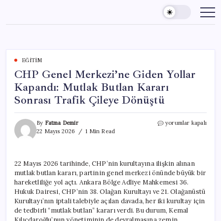
Skip
to
content
EĞITIM
CHP Genel Merkezi’ne Giden Yollar
Kapandı: Mutlak Butlan Kararı
Sonrası Trafik Çileye Dönüştü
CHP
By
Fatma Demir
yorumlar kapalı
Genel
22 Mayıs 2026
1 Min Read
Merkezi’ne
Giden
Yollar
22 Mayıs 2026 tarihinde, CHP’nin kurultayına ilişkin alınan
Kapandı:
mutlak butlan kararı, partinin genel merkezi önünde büyük bir
Mutlak
Butlan
hareketliliğe yol açtı. Ankara Bölge Adliye Mahkemesi 36.
Kararı
Hukuk Dairesi, CHP’nin 38. Olağan Kurultayı ve 21. Olağanüstü
Sonrası
Kurultayı’nın iptali talebiyle açılan davada, her iki kurultay için
Trafik
de tedbirli “mutlak butlan” kararı verdi. Bu durum, Kemal
Çileye
Kılıçdaroğlu’nun yönetiminin de devralmasına zemin