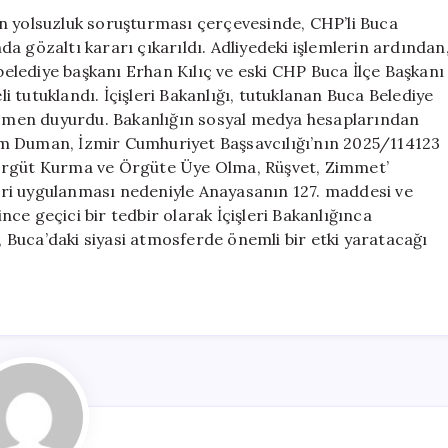
Görevden
n yolsuzluk soruşturması çerçevesinde, CHP’li Buca
Alındı
nda gözaltı kararı çıkarıldı. Adliyedeki işlemlerin ardından
için
lediye başkanı Erhan Kılıç ve eski CHP Buca İlçe Başkanı
 tutuklandı. İçişleri Bakanlığı, tutuklanan Buca Belediye
smen duyurdu. Bakanlığın sosyal medya hesaplarından
m Duman, İzmir Cumhuriyet Başsavcılığı’nın 2025/114123
 Örgüt Kurma ve Örgüte Üye Olma, Rüşvet, Zimmet’
ri uygulanması nedeniyle Anayasanın 127. maddesi ve
ce geçici bir tedbir olarak İçişleri Bakanlığınca
r, Buca’daki siyasi atmosferde önemli bir etki yaratacağı