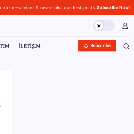
o our newsletter & never miss our best posts.
Subscribe Now!
TIM
İLETİŞİM
Subscribe
ı
SON YAZILAR
Bakan Uraloğlu: 5G abone sayısı 4 ay
içerisinde 44,5 milyona ulaştı