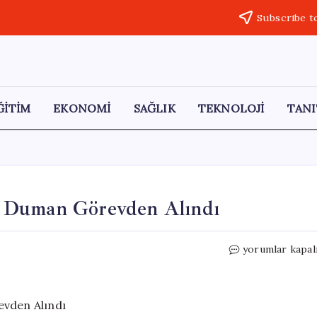
Subscribe t
ĞİTİM
EKONOMİ
SAĞLIK
TEKNOLOJİ
TANI
m Duman Görevden Alındı
Buca
yorumlar kapal
Belediye
Başkanı
Görkem
Duman