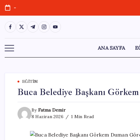
Skip
-
to
content
https://www.facebook.com/
https://twitter.com/
https://t.me/
https://www.instagram.com/
https://youtube.com/
ANA SAYFA
E
EĞITIM
Buca Belediye Başkanı Görke
By
Fatma Demir
8 Haziran 2026
1 Min Read