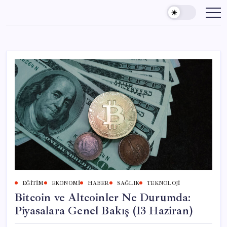
Skip
to
content
EĞITIM
EKONOMI
HABER
SAĞLIK
TEKNOLOJI
Bitcoin ve Altcoinler Ne Durumda:
Piyasalara Genel Bakış (13 Haziran)