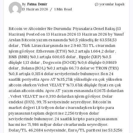
Bitcoin
By
Fatma Demir
yorumlar kapalı
ve
13 Haziran 2026
1 Min Read
Altcoinler
Ne
Durumda:
Bitcoin ve Altcoinler Ne Durumda: Piyasalara Genel Bakış (13
Piyasalara
Haziran) Posted on 13 Haziran 2026 13 Haziran 2026 by Yusuf
Genel
Bakış
Arslan Bitcoin yazım esnasında %0,5 yükseliş ile 63.558,53
(13
dolar , Türk Lirası karşısında ise 2.940.751 TL civarından
Haziran)
işlem görüyor. Ethereum (ETH) %0,2 artışla 1.664,2 dolar ,
için
BNB (BNB) %0,1 artışla 600,65 dolar , Ripple (XRP) %0,5
düşüşle 1,13 dolar , Dogecoin (DOGE) %0,6 düşüşle 0,08619
dolar , Solana (SOL) %0,1 artışla 66,73 dolar ve TRON (TRX)
%0,8 artışla 0,3154 dolar seviyelerinde bulunuyor. Son 24
saatlik periyotta Apro AT %35,2’lik yükselişle en çok yükselen
altcoin olurken Velvet VELVET %73,6’lık düşüşle fiyatı en çok
azalan altcoin oldu. Apro AT yazım esnasında 0,1675 dolardan
, Velvet VELVET ise 0,393 dolardan işlem görüyor. Dolar
endeksi (DXY), 99,75 seviyesinde seyrediyor. Bitcoin’in
market değeri 1,8 trilyon dolar civarındayken kripto para
piyasasının toplam değeri ise 2,256 trilyon dolar
seviyelerinde bulunuyor. 24 saatlik kripto para piyasasının
hacmi ise 71,986 milyar dolar civarlarında seyrediyor.
Dolar/TL 46,2684 seviyesinde, Euro/TL paritesi ise 53,5256