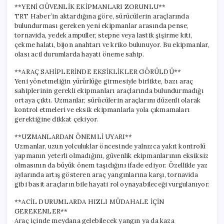
**YENİ GÜVENLİK EKİPMANLARI ZORUNLU**
TRT Haber’in aktardığına göre, sürücülerin araçlarında
bulundurması gereken yeni ekipmanlar arasında pense,
tornavida, yedek ampuller, stepne veya lastik şişirme kiti,
çekme halatı, bijon anahtarı ve kriko bulunuyor. Bu ekipmanlar,
olası acil durumlarda hayati öneme sahip.
**ARAÇ SAHİPLERİNDE EKSİKLİKLER GÖRÜLDÜ**
Yeni yönetmeliğin yürürlüğe girmesiyle birlikte, bazı araç
sahiplerinin gerekli ekipmanları araçlarında bulundurmadığı
ortaya çıktı. Uzmanlar, sürücülerin araçlarını düzenli olarak
kontrol etmeleri ve eksik ekipmanlarla yola çıkmamaları
gerektiğine dikkat çekiyor.
**UZMANLARDAN ÖNEMLİ UYARI**
Uzmanlar, uzun yolculuklar öncesinde yalnızca yakıt kontrolü
yapmanın yeterli olmadığını, güvenlik ekipmanlarının eksiksiz
olmasının da büyük önem taşıdığını ifade ediyor. Özellikle yaz
aylarında artış gösteren araç yangınlarına karşı, tornavida
gibi basit araçların bile hayati rol oynayabileceği vurgulanıyor.
**ACİL DURUMLARDA HIZLI MÜDAHALE İÇİN
GEREKENLER**
Araç içinde meydana gelebilecek yangın ya da kaza