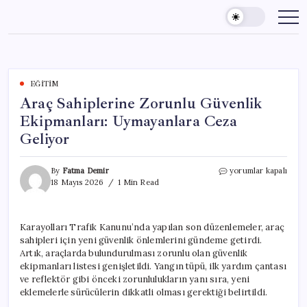
Skip
to
content
EĞITIM
Araç Sahiplerine Zorunlu Güvenlik
Ekipmanları: Uymayanlara Ceza
Geliyor
Araç
By
Fatma Demir
yorumlar kapalı
Sahiplerine
18 Mayıs 2026
1 Min Read
Zorunlu
Güvenlik
Ekipmanları:
Karayolları Trafik Kanunu’nda yapılan son düzenlemeler, araç
Uymayanlara
sahipleri için yeni güvenlik önlemlerini gündeme getirdi.
Ceza
Geliyor
Artık, araçlarda bulundurulması zorunlu olan güvenlik
için
ekipmanları listesi genişletildi. Yangın tüpü, ilk yardım çantası
ve reflektör gibi önceki zorunlulukların yanı sıra, yeni
eklemelerle sürücülerin dikkatli olması gerektiği belirtildi.