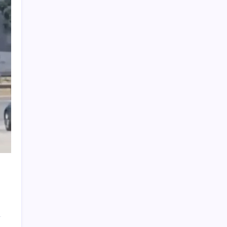
İş Bankası Genel Müdürü Hakan Aran
görevden ayrılıyor
Türkiye’nin klima haritası değişti
CHP Mut ve Silifke İlçe Başkanlıklarında
toplu istifa: YENİ Parti’ye katılma kararı
aldılar
Beklenen veri geldi: Altın uçuşa geçti
Huawei Mate 80 için 16GB RAM ve 1TB
Model Duyuruldu
Altında yükseliş kapıda mı? Uzman isimden
ezber bozan tahmin!
Çıkarılabilir Bataryalı Telefonlar Geri
Dönüyor
Güneş’in en net görüntüsü yakalandı, sır
perdesi nihayet aralandı
Apple’ın alışık olmadığı tablo: iPhone 18