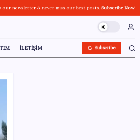
o our newsletter & never miss our best posts.
Subscribe Now!
TIM
İLETİŞİM
Subscribe
SON YAZILAR
Citi, üçüncü çeyrek petrol tahminini
yükseltti