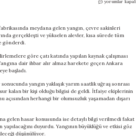
Ankara’da
yorumlar kapal
Alçı
Fabrikasında
Yangın
Paniği:
 fabrikasında meydana gelen yangın, çevre sakinleri
Bir
rında gerçekleşti ve yükselen alevler, kısa sürede tüm
Çalışan
e gönderdi.
Mahsur
Kaldı
lirlemelere göre çatı katında yapılan kaynak çalışması
için
 Yangına dair ihbar alır almaz harekete geçen Ankara
eye başladı.
 sonucunda yangın yaklaşık yarım saatlik uğraş sonrası
 kalan bir kişi olduğu bilgisi de geldi. İtfaiye ekiplerinin
rumu açısından herhangi bir olumsuzluk yaşamadan dışarı
a gelen hasar konusunda ise detaylı bilgi verilmedi fakat
ın yapılacağını duyurdu. Yangının büyüklüğü ve etkisi göz
ileceği düşünülüyor.