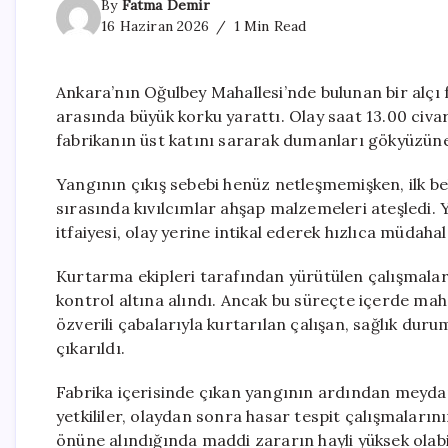
By
Fatma Demir
16 Haziran 2026
1 Min Read
Ankara’nın Oğulbey Mahallesi’nde bulunan bir alçı
arasında büyük korku yarattı. Olay saat 13.00 civa
fabrikanın üst katını sararak dumanları gökyüzün
Yangının çıkış sebebi henüz netleşmemişken, ilk be
sırasında kıvılcımlar ahşap malzemeleri ateşledi.
itfaiyesi, olay yerine intikal ederek hızlıca müdahal
Kurtarma ekipleri tarafından yürütülen çalışmalar
kontrol altına alındı. Ancak bu süreçte içerde mahsur
özverili çabalarıyla kurtarılan çalışan, sağlık du
çıkarıldı.
Fabrika içerisinde çıkan yangının ardından meydan
yetkililer, olaydan sonra hasar tespit çalışmaların
önüne alındığında maddi zararın hayli yüksek olab