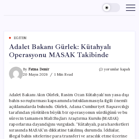
Skip
to
content
EĞITIM
Adalet Bakanı Gürlek: Kütahyalı
Operasyonu MASAK Takibinde
Adalet
By
Fatma Demir
yorumlar kapalı
Bakanı
20 Mayıs 2026
1 Min Read
Gürlek:
Kütahyalı
Operasyonu
Adalet Bakanı Akın Gürlek, Rasim Ozan Kütahyalı’nın yasa dışı
MASAK
bahis soruşturması kapsamında tutuklanmasıyla ilgili önemli
Takibinde
için
açıklamalarda bulundu. Gürlek, Adana Cumhuriyet Başsavcılığı
tarafından yürütülen büyük bir operasyonun sürdüğünü ve bu
sürecin tamamen Mali Suçları Araştırma Kurulu (MASAK)
raporlarına dayandığını vurguladı. “Kütahyalı, para hareketleri
sırasında MASAK’ın dikkatine takılmış durumda. İddialar,
illegal bahis sitelerine para transferi ve aracılık etme üzerine