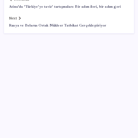
Atina’da ‘Türkiye’ye taviz’ tartışmaları: Bir adım ileri, bir adım geri
Next
Rusya ve Belarus Ortak Nükleer Tatbikat Gerçekleştiriyor
SON YAZILAR
Citi, üçüncü çeyrek petrol tahminini yükseltti
İş Bankası Genel Müdürü Hakan Aran görevden
ayrılıyor
Türkiye’nin klima haritası değişti