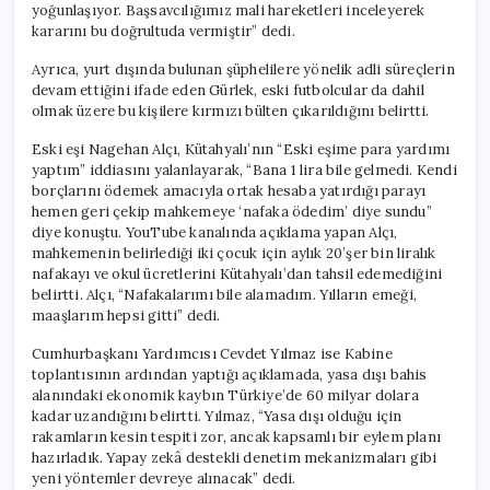
yoğunlaşıyor. Başsavcılığımız mali hareketleri inceleyerek
kararını bu doğrultuda vermiştir” dedi.
Ayrıca, yurt dışında bulunan şüphelilere yönelik adli süreçlerin
devam ettiğini ifade eden Gürlek, eski futbolcular da dahil
olmak üzere bu kişilere kırmızı bülten çıkarıldığını belirtti.
Eski eşi Nagehan Alçı, Kütahyalı’nın “Eski eşime para yardımı
yaptım” iddiasını yalanlayarak, “Bana 1 lira bile gelmedi. Kendi
borçlarını ödemek amacıyla ortak hesaba yatırdığı parayı
hemen geri çekip mahkemeye ‘nafaka ödedim’ diye sundu”
diye konuştu. YouTube kanalında açıklama yapan Alçı,
mahkemenin belirlediği iki çocuk için aylık 20’şer bin liralık
nafakayı ve okul ücretlerini Kütahyalı’dan tahsil edemediğini
belirtti. Alçı, “Nafakalarımı bile alamadım. Yılların emeği,
maaşlarım hepsi gitti” dedi.
Cumhurbaşkanı Yardımcısı Cevdet Yılmaz ise Kabine
toplantısının ardından yaptığı açıklamada, yasa dışı bahis
alanındaki ekonomik kaybın Türkiye’de 60 milyar dolara
kadar uzandığını belirtti. Yılmaz, “Yasa dışı olduğu için
rakamların kesin tespiti zor, ancak kapsamlı bir eylem planı
hazırladık. Yapay zekâ destekli denetim mekanizmaları gibi
yeni yöntemler devreye alınacak” dedi.