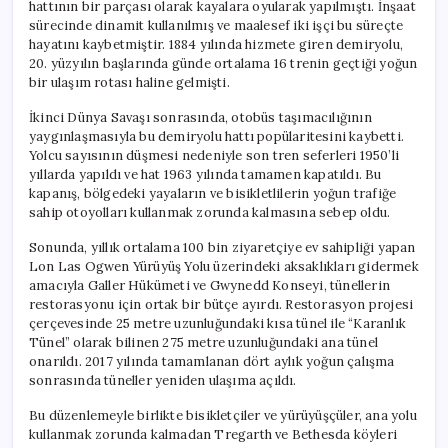
hattının bir parçası olarak kayalara oyularak yapılmıştı. İnşaat
sürecinde dinamit kullanılmış ve maalesef iki işçi bu süreçte
hayatını kaybetmiştir. 1884 yılında hizmete giren demiryolu,
20. yüzyılın başlarında günde ortalama 16 trenin geçtiği yoğun
bir ulaşım rotası haline gelmişti.
İkinci Dünya Savaşı sonrasında, otobüs taşımacılığının
yaygınlaşmasıyla bu demiryolu hattı popülaritesini kaybetti.
Yolcu sayısının düşmesi nedeniyle son tren seferleri 1950’li
yıllarda yapıldı ve hat 1963 yılında tamamen kapatıldı. Bu
kapanış, bölgedeki yayaların ve bisikletlilerin yoğun trafiğe
sahip otoyolları kullanmak zorunda kalmasına sebep oldu.
Sonunda, yıllık ortalama 100 bin ziyaretçiye ev sahipliği yapan
Lon Las Ogwen Yürüyüş Yolu üzerindeki aksaklıkları gidermek
amacıyla Galler Hükümeti ve Gwynedd Konseyi, tünellerin
restorasyonu için ortak bir bütçe ayırdı. Restorasyon projesi
çerçevesinde 25 metre uzunluğundaki kısa tünel ile “Karanlık
Tünel” olarak bilinen 275 metre uzunluğundaki ana tünel
onarıldı. 2017 yılında tamamlanan dört aylık yoğun çalışma
sonrasında tüneller yeniden ulaşıma açıldı.
Bu düzenlemeyle birlikte bisikletçiler ve yürüyüşçüler, ana yolu
kullanmak zorunda kalmadan Tregarth ve Bethesda köyleri