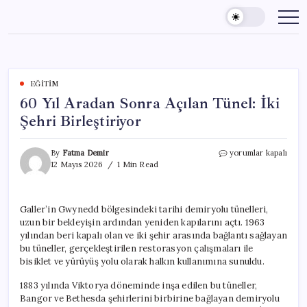
Skip
to
content
EĞITIM
60 Yıl Aradan Sonra Açılan Tünel: İki
Şehri Birleştiriyor
60
By
Fatma Demir
yorumlar kapalı
Yıl
12 Mayıs 2026
1 Min Read
Aradan
Sonra
Açılan
Galler’in Gwynedd bölgesindeki tarihi demiryolu tünelleri,
Tünel:
uzun bir bekleyişin ardından yeniden kapılarını açtı. 1963
İki
Şehri
yılından beri kapalı olan ve iki şehir arasında bağlantı sağlayan
Birleştiriyor
bu tüneller, gerçekleştirilen restorasyon çalışmaları ile
için
bisiklet ve yürüyüş yolu olarak halkın kullanımına sunuldu.
1883 yılında Viktorya döneminde inşa edilen bu tüneller,
Bangor ve Bethesda şehirlerini birbirine bağlayan demiryolu