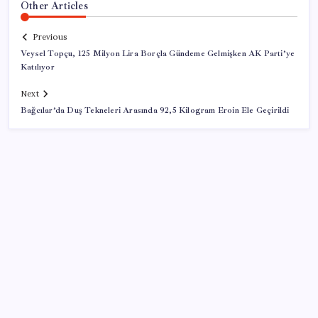
Other Articles
Previous
Veysel Topçu, 125 Milyon Lira Borçla Gündeme Gelmişken AK Parti’ye
Katılıyor
Next
Bağcılar’da Duş Tekneleri Arasında 92,5 Kilogram Eroin Ele Geçirildi
SON YAZILAR
Konutlar Ekim 2026’da tamam