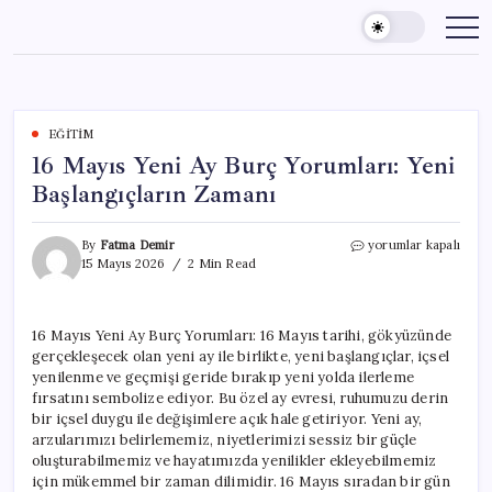
Skip
to
content
EĞITIM
16 Mayıs Yeni Ay Burç Yorumları: Yeni
Başlangıçların Zamanı
16
By
Fatma Demir
yorumlar kapalı
Mayıs
15 Mayıs 2026
2 Min Read
Yeni
Ay
Burç
16 Mayıs Yeni Ay Burç Yorumları: 16 Mayıs tarihi, gökyüzünde
Yorumları:
gerçekleşecek olan yeni ay ile birlikte, yeni başlangıçlar, içsel
Yeni
Başlangıçların
yenilenme ve geçmişi geride bırakıp yeni yolda ilerleme
Zamanı
fırsatını sembolize ediyor. Bu özel ay evresi, ruhumuzu derin
için
bir içsel duygu ile değişimlere açık hale getiriyor. Yeni ay,
arzularımızı belirlememiz, niyetlerimizi sessiz bir güçle
oluşturabilmemiz ve hayatımızda yenilikler ekleyebilmemiz
için mükemmel bir zaman dilimidir. 16 Mayıs sıradan bir gün