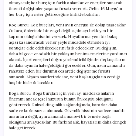
olmayacak; her burç için farklı anlamlar ve enerjiler sunarak
önemli değişimler yaşama fırsatı verecek. Gelin, 16 Mayıs’ın
her burç için neler getireceğine birlikte bakalım.
Koç Burcu: Koç burçları, yeni ayın enerjisi ile dolup taşacaklar.
Onlara, önlerinde bir engel değil, açılmayı bekleyen bir
kapının olduğu hissini verecek. Hayatlarına yeni bir bakış
açısı kazandıracak ve her şeyle mücadele etmeden iyi
sonuçlar elde edebileceklerini fark edecekler. Bu değişim,
daha bilgece ve odaklı bir yaklaşım benimsemelerine yardımcı
olacak. İçsel enerjileri doğru yönlendirildiğinde, dış koşulların
da daha uyumlu hale geldiğini görecekler. Gün, uzun zamandır
rahatsız eden bir durumu cesaretle değiştirme fırsatı
sunacak. Akşam saatlerinde ise, yeni başlangıçların verdiği
hoş bir hisle dolacaklar.
Boğa Burcu: Boğa burçları için yeni ay, maddi konuların
önemini ancak içsel huzurun bunun ön koşulu olduğunu
gösterecek. Ruhsal dinginlik sağlandığında, kararlar daha
sade ve korkusuzca alınacak. Güvenlik hissinin sadece maddi
unsurlara değil, aynı zamanda manevi bir temele bağlı
olduğunu anlayacaklar. Bu farkındalık, hayatlarını daha dengeli
hale getirecek.