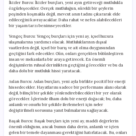
İkizler Burcu: İkizler burçları, yeni ayın getireceği mutlulukla
özgürleşecekler. Gerçek mutluluğun, sürekli bir şeylerin
peşinden koşmakla değil, mevcut anın tadını çıkararak elde
edileceğini kavrayacaklar. Daha rahat ve nefes alabilecekleri
bir yaşam tarzı benimseyecekler.
Yengeç Burcu: Yengeç burçları için yeni ay, içsel huzura
ulaşmalarına yardımcı olacak. Mutluluklarının dışsal
vaatlerden değil, içsel bir barış ve ait olma duygusundan
geçtiğini fark edecekler. Gün, onları gerçekten bütünleştiren
insan ve mekanlarla bir araya getirecek. En önemli
değişimlerin ruhsal derinlikten geçtiğini görecekler ve bu da
daha dolu bir mutluluk hissi yaratacak.
Aslan Burcu: Aslan burçları, yeni ayla birlikte pozitif bir enerji
hissedecekler. Hayatlarını sadece bir performans alanı olarak
değil, bilinçli bir şekilde yönlendirebilecekleri bir yer olarak
görecekler. İçlerinde ilham dolu bir enerji doğacak; bu, daha
anlamlı ve onurlu bir şekilde ilerlemeleri için neler
değiştirilmeli sorusuna yanıt bulmalarını sağlayacak.
Başak Burcu: Başak burçları için yeni ay, maddi değerlerin
önemli olduğunu, ancak bunun daha derin, anlamlı ve içten
gelen bir temele dayanması gerektiğini hatırlatacak. Bu, onları