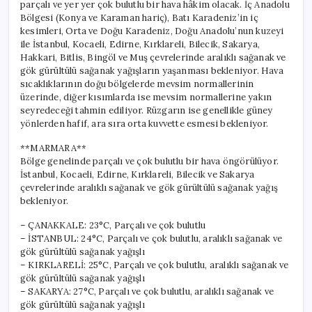
parçalı ve yer yer çok bulutlu bir hava hâkim olacak. İç Anadolu
Bölgesi (Konya ve Karaman hariç), Batı Karadeniz’in iç
kesimleri, Orta ve Doğu Karadeniz, Doğu Anadolu’nun kuzeyi
ile İstanbul, Kocaeli, Edirne, Kırklareli, Bilecik, Sakarya,
Hakkari, Bitlis, Bingöl ve Muş çevrelerinde aralıklı sağanak ve
gök gürültülü sağanak yağışların yaşanması bekleniyor. Hava
sıcaklıklarının doğu bölgelerde mevsim normallerinin
üzerinde, diğer kısımlarda ise mevsim normallerine yakın
seyredeceği tahmin ediliyor. Rüzgarın ise genellikle güney
yönlerden hafif, ara sıra orta kuvvette esmesi bekleniyor.
**MARMARA**
Bölge genelinde parçalı ve çok bulutlu bir hava öngörülüyor.
İstanbul, Kocaeli, Edirne, Kırklareli, Bilecik ve Sakarya
çevrelerinde aralıklı sağanak ve gök gürültülü sağanak yağış
bekleniyor.
– ÇANAKKALE: 23°C, Parçalı ve çok bulutlu
– İSTANBUL: 24°C, Parçalı ve çok bulutlu, aralıklı sağanak ve
gök gürültülü sağanak yağışlı
– KIRKLARELİ: 25°C, Parçalı ve çok bulutlu, aralıklı sağanak ve
gök gürültülü sağanak yağışlı
– SAKARYA: 27°C, Parçalı ve çok bulutlu, aralıklı sağanak ve
gök gürültülü sağanak yağışlı