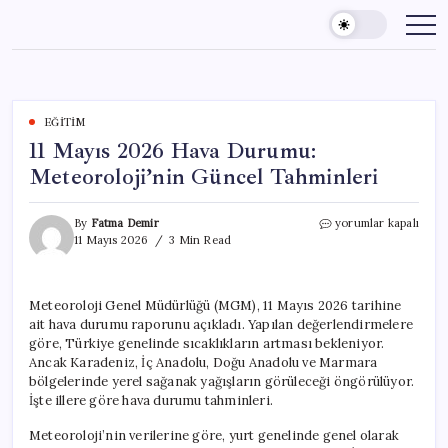
Skip
to
content
EĞITIM
11 Mayıs 2026 Hava Durumu:
Meteoroloji’nin Güncel Tahminleri
11
By
Fatma Demir
yorumlar kapalı
Mayıs
11 Mayıs 2026
3 Min Read
2026
Hava
Durumu:
Meteoroloji Genel Müdürlüğü (MGM), 11 Mayıs 2026 tarihine
Meteoroloji’nin
ait hava durumu raporunu açıkladı. Yapılan değerlendirmelere
Güncel
Tahminleri
göre, Türkiye genelinde sıcaklıkların artması bekleniyor.
için
Ancak Karadeniz, İç Anadolu, Doğu Anadolu ve Marmara
bölgelerinde yerel sağanak yağışların görüleceği öngörülüyor.
İşte illere göre hava durumu tahminleri.
Meteoroloji’nin verilerine göre, yurt genelinde genel olarak