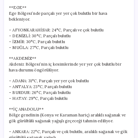
**EGE**
Ege Bölgesi’nde parçalı yer yer çok bulutlu bir hava
bekleniyor.
– AFYONKARAHİSAR: 24°C, Parçalı ve çok bulutlu
– DENİZLİ: 30°C, Parçalı bulutlu
– İZMİR: 30°C, Parçalı bulutlu
– MUĞLA: 27°C, Parçalı bulutlu
**AKDENİZ**
Akdeniz Bölgesi’nin iç kesimlerinde yer yer çok bulutlu bir
hava durumu öngörülüyor.
– ADANA: 31°C, Parçalı yer yer çok bulutlu
– ANTALYA: 23°C, Parçalı bulutlu
– BURDUR: 26°C, Parçalı bulutlu
– HATAY: 29°C, Parçalı bulutlu
**İÇ ANADOLU**
Bölge genelinin (Konya ve Karaman hariç) aralıklı sağanak ve
gök gürültülü sağanak yağışlı geçeceği tahmin ediliyor.
– ANKARA: 22°C, Parçalı ve çok bulutlu, aralıklı sağanak ve gök
gürültülü sağanak yağışlı