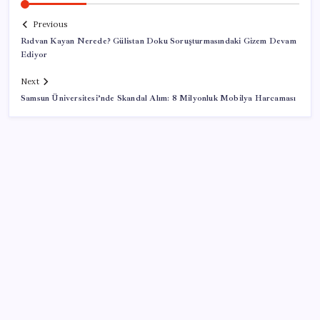
Previous
Rıdvan Kayan Nerede? Gülistan Doku Soruşturmasındaki Gizem Devam
Ediyor
Next
Samsun Üniversitesi’nde Skandal Alım: 8 Milyonluk Mobilya Harcaması
SON YAZILAR
Konutlar Ekim 2026’da tamam
TBMM Adalet Komisyonu’nda ‘pislik’ tartışması: